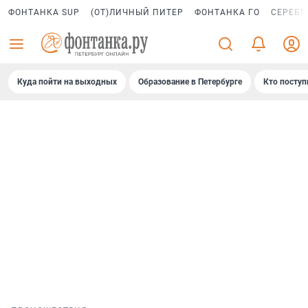
ФОНТАНКА SUP
(ОТ)ЛИЧНЫЙ ПИТЕР
ФОНТАНКА ГО
СЕРЕБР
Куда пойти на выходных
Образование в Петербурге
Кто поступ