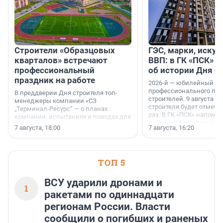
Строители «Образцовых
ГЭС, марки, искус
кварталов» встречают
ВВП: в ГК «ПСК» р
профессиональный
об истории Дня с
праздник на работе
2026-й — юбилейный го
профессионального пр
В преддверии Дня строителя топ-
строителей. 9 августа 2
менеджеры компании «СЗ
строителя будет отмечат
„Терминал-Ресурс“ — о планах
раз. В ГК «ПСК» напомни
компании, испытаниях и поводах для
появился праздник и к
осторожного оптимизма.
7 августа, 18:00
7 августа, 16:20
поменялась роль строит
ТОП 5
ВСУ ударили дронами и
1
ракетами по одиннадцати
регионам России. Власти
сообщили о погибших и раненых