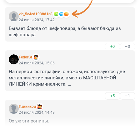
vic_5e4cd1938d1a8
24 июля 2024, 17:42
Бывает блюда от шеф-повара, а бывают блюда из 
шеф-повара
+0
–0
FedorGr
24 июля 2024, 15:06
На первой фотографии, с ножом, используются две 
металлические линейки, вместо МАСШТАБНОЙ 
ЛИНЕЙКИ криминалиста. 

Это наглядный позор тех, кто осматривал место 
+5
–1
преступления и показатель уровня оснащения 
прокуратуры (подпись фото) принявшей фотографию. 
Панкихой
Стыдоба.
24 июля 2024, 14:49
Ох уж эти ронины.
+2
–0