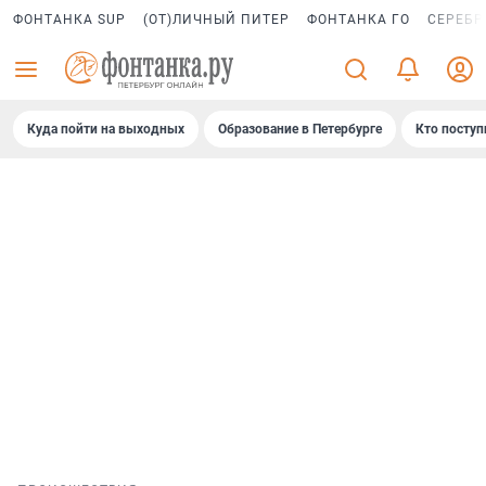
ФОНТАНКА SUP
(ОТ)ЛИЧНЫЙ ПИТЕР
ФОНТАНКА ГО
СЕРЕБР
Куда пойти на выходных
Образование в Петербурге
Кто поступ