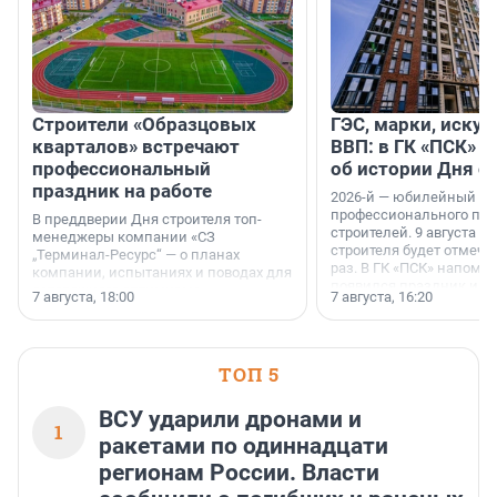
Строители «Образцовых
ГЭС, марки, искус
кварталов» встречают
ВВП: в ГК «ПСК» р
профессиональный
об истории Дня с
праздник на работе
2026-й — юбилейный го
профессионального пр
В преддверии Дня строителя топ-
строителей. 9 августа 2
менеджеры компании «СЗ
строителя будет отмечат
„Терминал-Ресурс“ — о планах
раз. В ГК «ПСК» напомни
компании, испытаниях и поводах для
появился праздник и к
осторожного оптимизма.
7 августа, 18:00
7 августа, 16:20
поменялась роль строит
ТОП 5
ВСУ ударили дронами и
1
ракетами по одиннадцати
регионам России. Власти