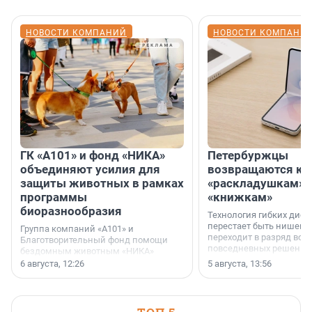
НОВОСТИ КОМПАНИЙ
НОВОСТИ КОМПАНИ
ГК «А101» и фонд «НИКА»
Петербуржцы
объединяют усилия для
возвращаются к
защиты животных в рамках
«раскладушкам» 
программы
«книжкам»
биоразнообразия
Технология гибких дисп
перестает быть нишевы
Группа компаний «А101» и
переходит в разряд вос
Благотворительный фонд помощи
повседневных решений
бездомным животным «НИКА»
заключили соглашение о
6 августа, 12:26
5 августа, 13:56
стратегическом сотрудничестве.