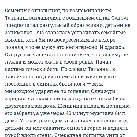
Семейные отношения, по воспоминаниям
Татьяны, разладились с рождением сына. Супруг
предпочитал разгульный образ жизни, детьми не
занимался. Она старалась устраивать семейные
выходы хотя бы по воскресеньям, но вскоре
поняла, что ее мужу это неинтересно. И сдалась.
Супруг все чаще стал говорить ей, что она ему не
нужна и может ехать к своей родне. Начал
систематически бить. По словам Татьяны, в
какой-то период их совместной жизни у нее
постоянно в синяках были ноги — муж
мимоходом ударял ее по голеням. Однажды
зарядил кулаком в лицо, когда на ее руках была
двухгодовалая дочь. Женщина вызвала полицию,
его забрали, а уже через 40 минут мужчина был
дома. Угрозы разводом упирались в насилие над
детьми, он мог схватить сына за горло и поднять
рукой вдоль стены. Очередная попытка уйти от