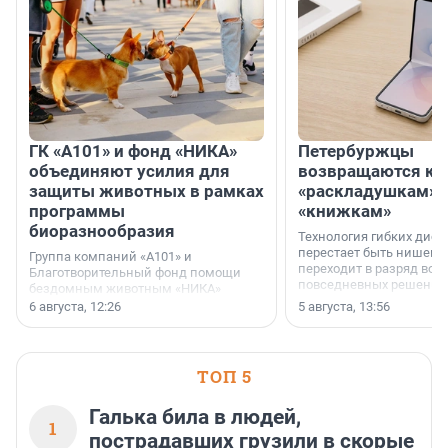
ГК «А101» и фонд «НИКА»
Петербуржцы
объединяют усилия для
возвращаются к
защиты животных в рамках
«раскладушкам» 
программы
«книжкам»
биоразнообразия
Технология гибких дисп
перестает быть нишевы
Группа компаний «А101» и
переходит в разряд вос
Благотворительный фонд помощи
повседневных решений
бездомным животным «НИКА»
заключили соглашение о
6 августа, 12:26
5 августа, 13:56
стратегическом сотрудничестве.
ТОП 5
Галька била в людей,
1
пострадавших грузили в скорые