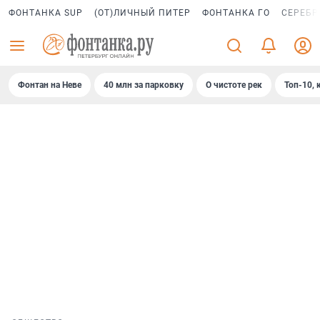
ФОНТАНКА SUP
(ОТ)ЛИЧНЫЙ ПИТЕР
ФОНТАНКА ГО
СЕРЕБР
Фонтан на Неве
40 млн за парковку
О чистоте рек
Топ-10, 