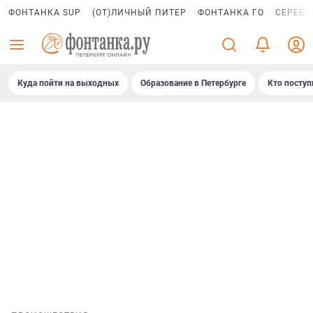
ФОНТАНКА SUP
(ОТ)ЛИЧНЫЙ ПИТЕР
ФОНТАНКА ГО
СЕРЕБР
Куда пойти на выходных
Образование в Петербурге
Кто поступ