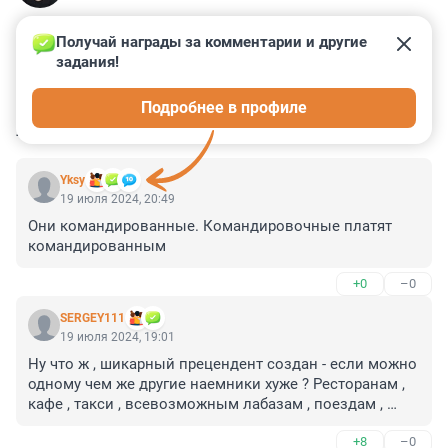
Получай награды за комментарии и другие 
задания!
0
3
2
4
0
Подробнее в профиле
КОММЕНТАРИИ
23
Yksy
19 июля 2024, 20:49
Они командированные. Командировочные платят 
командированным
+0
–0
SERGEY111
19 июля 2024, 19:01
Ну что ж , шикарный прецендент создан - если можно 
одному чем же другие наемники хуже ? Ресторанам , 
кафе , такси , всевозможным лабазам , поездам , 
самолётам и агентствам недвижимости 
+8
–0
приготовиться - а чем они лучше данной гостиницы ?