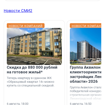
Новости СМИ2
НОВОСТИ КОМПАНИЙ
НОВОСТИ КОМПАНИ
Скидка до 880 000 рублей
Группа Аквилон 
на готовое жильё*
клиентоориентир
застройщик Лени
Теперь квартиру в сданном ЖК
области» 2026
«Образцовый квартал 14» можно
купить со специальной скидкой.
Группа Аквилон стала 
победителей конкурса 
строительная организа
Ленинградской области 
номинации «Самый
6 августа, 18:00
6 августа, 16:50