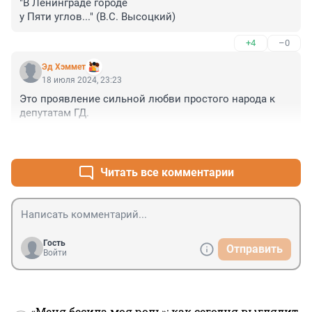
"В Ленинграде городе

у Пяти углов..." (В.С. Высоцкий)
+4
–0
Эд Хэммет
18 июля 2024, 23:23
Это проявление сильной любви простого народа к 
депутатам ГД.
+1
–4
Читать все комментарии
Гость
Отправить
Войти
«Меня бесила моя роль»: как сегодня выглядит