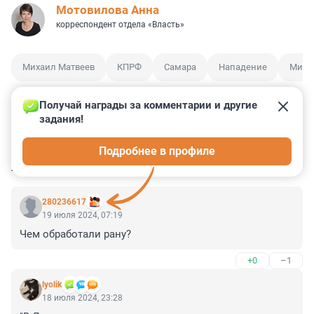
Мотовилова Анна
корреспондент отдела «Власть»
Михаил Матвеев
КПРФ
Самара
Нападение
Мигр
Получай награды за комментарии и другие 
задания!
5
0
0
4
1
Подробнее в профиле
КОММЕНТАРИИ
44
280236617
19 июля 2024, 07:19
Чем обработали рану?
+0
–1
lyolik
18 июля 2024, 23:28