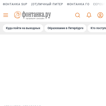
ФОНТАНКА SUP
(ОТ)ЛИЧНЫЙ ПИТЕР
ФОНТАНКА ГО
СЕРЕБР
Куда пойти на выходных
Образование в Петербурге
Кто поступ