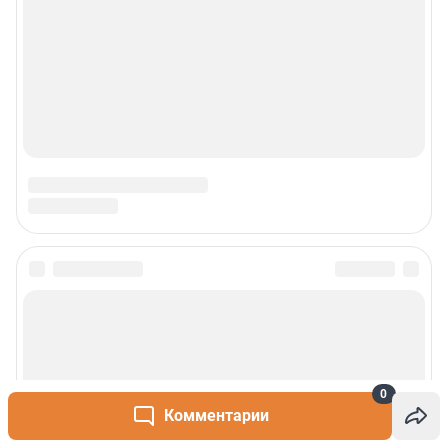
Наши мероприятия
О компании
Наши вакансии
Статистика канала в MAX
Все города сети
Проекты
Мобильное приложение
0
Google Play
App Store
Комментарии