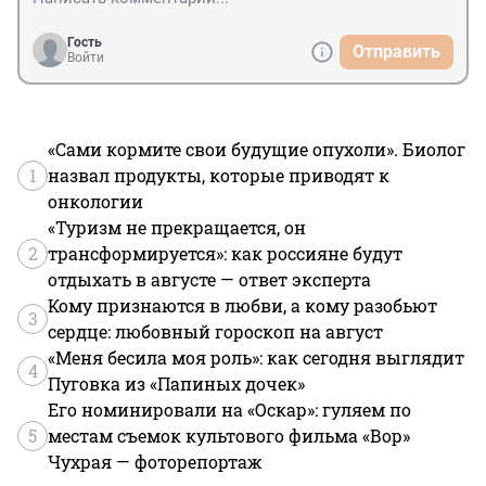
Гость
Отправить
Войти
«Сами кормите свои будущие опухоли». Биолог
1
назвал продукты, которые приводят к
онкологии
«Туризм не прекращается, он
2
трансформируется»: как россияне будут
отдыхать в августе — ответ эксперта
Кому признаются в любви, а кому разобьют
3
сердце: любовный гороскоп на август
«Меня бесила моя роль»: как сегодня выглядит
4
Пуговка из «Папиных дочек»
Его номинировали на «Оскар»: гуляем по
5
местам съемок культового фильма «Вор»
Чухрая — фоторепортаж