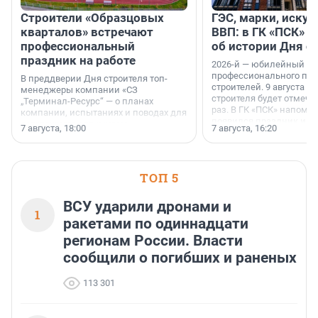
Строители «Образцовых
ГЭС, марки, искус
кварталов» встречают
ВВП: в ГК «ПСК» р
профессиональный
об истории Дня с
праздник на работе
2026-й — юбилейный го
профессионального пр
В преддверии Дня строителя топ-
строителей. 9 августа 2
менеджеры компании «СЗ
строителя будет отмечат
„Терминал-Ресурс“ — о планах
раз. В ГК «ПСК» напомни
компании, испытаниях и поводах для
появился праздник и к
осторожного оптимизма.
7 августа, 18:00
7 августа, 16:20
поменялась роль строит
ТОП 5
ВСУ ударили дронами и
1
ракетами по одиннадцати
регионам России. Власти
сообщили о погибших и раненых
113 301