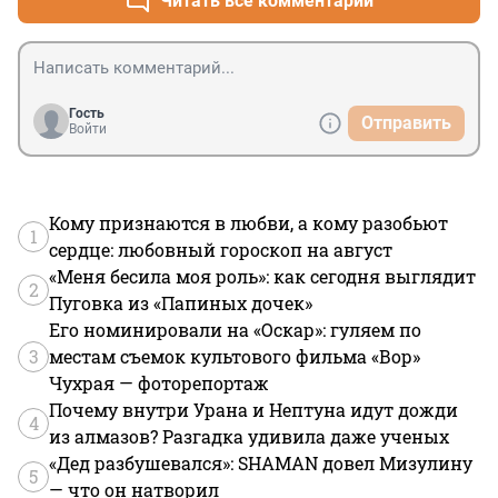
Читать все комментарии
Гость
Отправить
Войти
Кому признаются в любви, а кому разобьют
1
сердце: любовный гороскоп на август
«Меня бесила моя роль»: как сегодня выглядит
2
Пуговка из «Папиных дочек»
Его номинировали на «Оскар»: гуляем по
3
местам съемок культового фильма «Вор»
Чухрая — фоторепортаж
Почему внутри Урана и Нептуна идут дожди
4
из алмазов? Разгадка удивила даже ученых
«Дед разбушевался»: SHAMAN довел Мизулину
5
— что он натворил