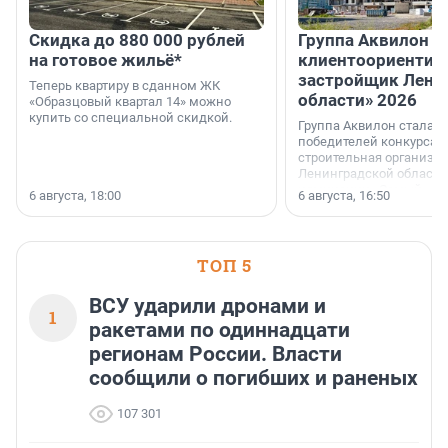
Скидка до 880 000 рублей
Группа Аквилон 
на готовое жильё*
клиентоориентир
застройщик Лени
Теперь квартиру в сданном ЖК
области» 2026
«Образцовый квартал 14» можно
купить со специальной скидкой.
Группа Аквилон стала 
победителей конкурса 
строительная организа
Ленинградской области 
номинации «Самый
6 августа, 18:00
6 августа, 16:50
клиентоориентированн
застройщик Ленинград
области».
ТОП 5
ВСУ ударили дронами и
1
ракетами по одиннадцати
регионам России. Власти
сообщили о погибших и раненых
107 301