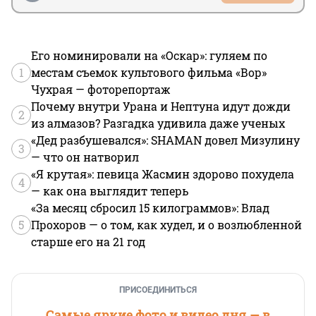
Его номинировали на «Оскар»: гуляем по
1
местам съемок культового фильма «Вор»
Чухрая — фоторепортаж
Почему внутри Урана и Нептуна идут дожди
2
из алмазов? Разгадка удивила даже ученых
«Дед разбушевался»: SHAMAN довел Мизулину
3
— что он натворил
«Я крутая»: певица Жасмин здорово похудела
4
— как она выглядит теперь
«За месяц сбросил 15 килограммов»: Влад
5
Прохоров — о том, как худел, и о возлюбленной
старше его на 21 год
ПРИСОЕДИНИТЬСЯ
Самые яркие фото и видео дня — в