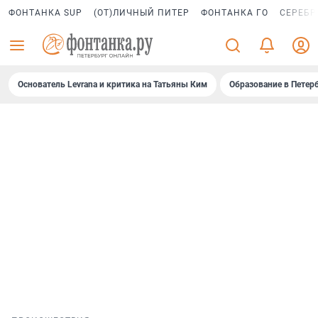
ФОНТАНКА SUP
(ОТ)ЛИЧНЫЙ ПИТЕР
ФОНТАНКА ГО
СЕРЕБР
Основатель Levrana и критика на Татьяны Ким
Образование в Петер