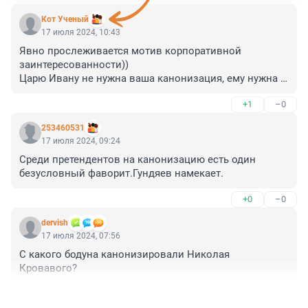
Кот Ученый
17 июля 2024, 10:43
Явно прослеживается мотив корпоративной 
заинтересованности))

Царю Ивану не нужна ваша канонизация, ему нужна 
прежде всего правда о периоде его правления, а не 
+1
–0
иноземные сказки-страшилки, вдолбленные в 
головы многим поколениям русских людей
253460531
17 июля 2024, 09:24
Среди претендентов на канонизацию есть один 
безусловный фаворит.Гундяев намекает.
+0
–0
dervish
17 июля 2024, 07:56
С какого бодуна канонизировали Николая 
Кровавого?
+3
–0