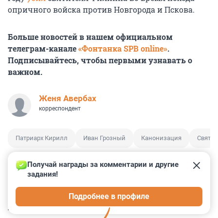
опричного войска против Новгорода и Пскова.
Больше новостей в нашем официальном
телеграм-канале
«Фонтанка SPB online»
.
Подписывайтесь, чтобы первыми узнавать о
важном.
Женя Авербах
корреспондент
Патриарх Кирилл
Иван Грозный
Канонизация
Святи
Получай награды за комментарии и другие 
задания!
0
0
0
0
2
Подробнее в профиле
КОММЕНТАРИИ
30