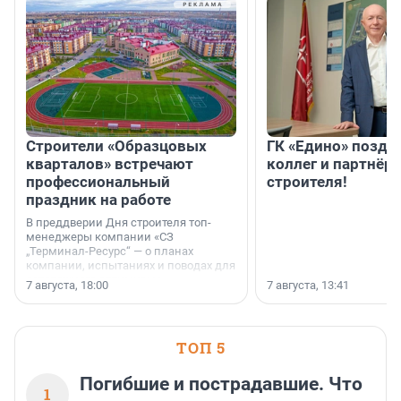
Строители «Образцовых
ГК «Едино» поздр
кварталов» встречают
коллег и партнёр
профессиональный
строителя!
праздник на работе
В преддверии Дня строителя топ-
менеджеры компании «СЗ
„Терминал-Ресурс“ — о планах
компании, испытаниях и поводах для
осторожного оптимизма.
7 августа, 18:00
7 августа, 13:41
ТОП 5
Погибшие и пострадавшие. Что
1