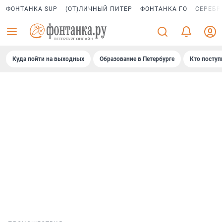
ФОНТАНКА SUP
(ОТ)ЛИЧНЫЙ ПИТЕР
ФОНТАНКА ГО
СЕРЕБР
Куда пойти на выходных
Образование в Петербурге
Кто поступ