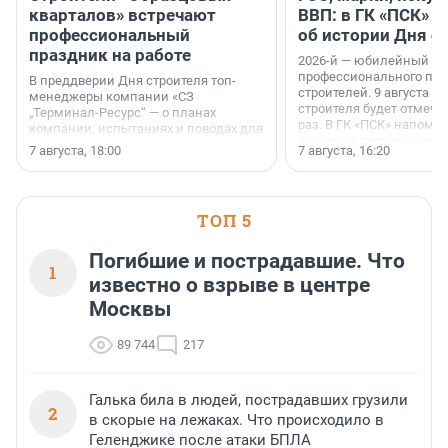
кварталов» встречают
ВВП: в ГК «ПСК» р
профессиональный
об истории Дня с
праздник на работе
2026-й — юбилейный го
профессионального пр
В преддверии Дня строителя топ-
строителей. 9 августа 2
менеджеры компании «СЗ
строителя будет отмечат
„Терминал-Ресурс“ — о планах
раз. В ГК «ПСК» напомни
компании, испытаниях и поводах для
появился праздник и к
осторожного оптимизма.
7 августа, 18:00
7 августа, 16:20
поменялась роль строит
ТОП 5
Погибшие и пострадавшие. Что
1
известно о взрыве в центре
Москвы
89 744
217
Галька била в людей, пострадавших грузили
2
в скорые на лежаках. Что происходило в
Геленджике после атаки БПЛА