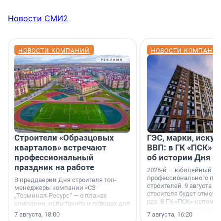
Новости СМИ2
НОВОСТИ КОМПАНИЙ
НОВОСТИ КОМПАНИ
Строители «Образцовых
ГЭС, марки, искус
кварталов» встречают
ВВП: в ГК «ПСК» р
профессиональный
об истории Дня с
праздник на работе
2026-й — юбилейный го
профессионального пр
В преддверии Дня строителя топ-
строителей. 9 августа 2
менеджеры компании «СЗ
строителя будет отмечат
„Терминал-Ресурс“ — о планах
раз. В ГК «ПСК» напомни
компании, испытаниях и поводах для
появился праздник и к
осторожного оптимизма.
7 августа, 18:00
7 августа, 16:20
поменялась роль строит