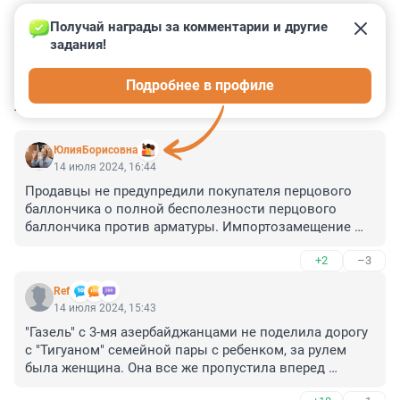
Получай награды за комментарии и другие 
задания!
1
1
0
8
5
Подробнее в профиле
КОММЕНТАРИИ
14
ЮлияБорисовна
14 июля 2024, 16:44
Продавцы не предупредили покупателя перцового 
баллончика о полной бесполезности перцового 
баллончика против арматуры. Импортозамещение 
сыграло здесь ключевую роль, ещё раз доказав, что 
+2
–3
отечественная арматура лучше отечественного спрея!
Ref
14 июля 2024, 15:43
"Газель" с 3-мя азербайджанцами не поделила дорогу 
с "Тигуаном" семейной пары с ребенком, за рулем 
была женщина. Она все же пропустила вперед 
приезжих, хотя они нарушали правила, но обогнав 