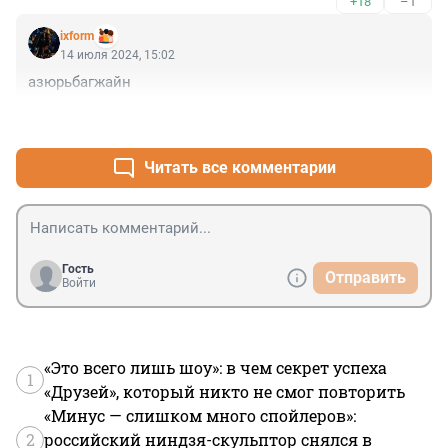
+18
–1
они перегородили дорогу. Мужчина вышел против 
троих, напавших на его семью.
ixform
14 июля 2024, 15:02
азюрьбагжайн
+5
–0
Читать все комментарии
Гость
Отправить
Войти
«Это всего лишь шоу»: в чем секрет успеха
1
«Друзей», который никто не смог повторить
«Минус — слишком много спойлеров»:
2
российский ниндзя-скульптор снялся в