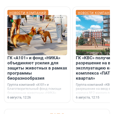
НОВОСТИ КОМПАНИЙ
НОВОСТИ КОМПАНИ
ГК «А101» и фонд «НИКА»
ГК «КВС» получил
объединяют усилия для
разрешение на вв
защиты животных в рамках
эксплуатацию кор
программы
комплекса «ПАТИ
биоразнообразия
квартал»
Группа компаний «А101» и
Группа компаний «КВС»
Благотворительный фонд помощи
разрешение на ввод в 
бездомным животным «НИКА»
корпуса № 2 жилого про
заключили соглашение о
Уютный квартал», расп
6 августа, 12:26
6 августа, 12:15
стратегическом сотрудничестве.
Всеволожском районе
Ленинградской области