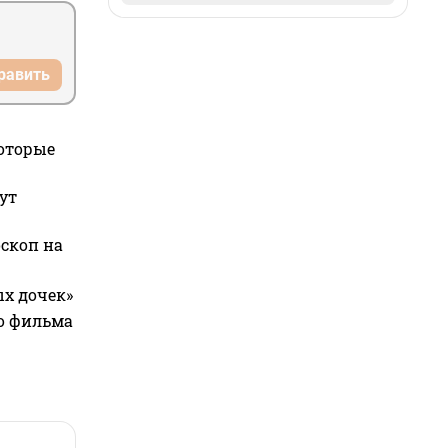
равить
которые
ут
оскоп на
ых дочек»
го фильма