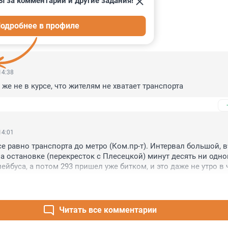
ы за комментарии и другие задания!
одробнее в профиле
ИИ
31
14:38
о же не в курсе, что жителям не хватает транспорта
14:01
е равно транспорта до метро (Ком.пр-т). Интервал большой, в
а остановке (перекресток с Плесецкой) минут десять ни одног
ейбуса, а потом 293 пришел уже битком, и это даже не утро в 
асть пассажиров ехала до метро Ком.пр-т,до Пионерской уже 
бус. Значит надо какие-то кольцевые маршруты организовать,
 курсировали по комендантскому-до метро и обратно. Подъе
ением - 100 р. до метро и люди поехали. Зато на Невском в дв
Читать все комментарии
лейбусы с дублирующими маршрутами стоят в пробках, где в 
о пройтись, и входы есть в метро разных веток...