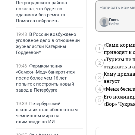
Петроградского района
показал, что будет со
зданиями без ремонта.
Гость
Помогла нейросеть
Войти
19:48
В России возбуждено
уголовное дело в отношении
«Сами корми
журналистки Катерины
1
приводят к 
Гордеевой*
«Туризм не 
2
отдыхать в а
19:46
Фармкомпания
«Самсон-Мед» банкротится
Кому призна
3
после более чем 16 лет
август
попыток построить новый
4
«Меня бесил
завод в Петербурге
Его номинир
5
«Вор» Чухра
19:39
Петербургский
школьник стал абсолютным
чемпионом мира на
олимпиаде по ИИ