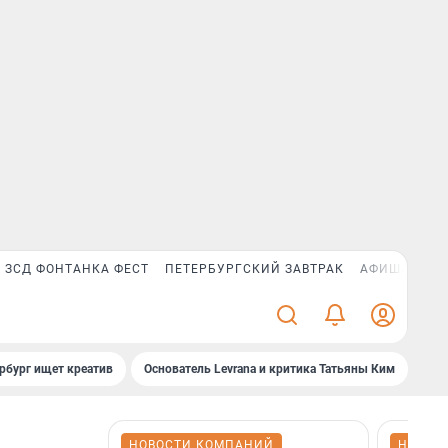
ЗСД ФОНТАНКА ФЕСТ
ПЕТЕРБУРГСКИЙ ЗАВТРАК
АФИША PLUS
рбург ищет креатив
Основатель Levrana и критика Татьяны Ким
Зач
НОВОСТИ КОМПАНИЙ
НОВОС