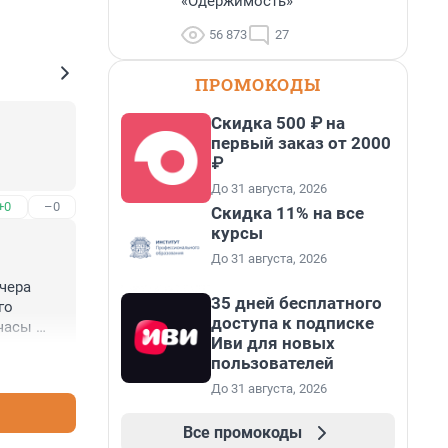
«Одержимость»
56 873
27
ПРОМОКОДЫ
Скидка 500 ₽ на
первый заказ от 2000
₽
До 31 августа, 2026
+0
–0
Скидка 11% на все
курсы
До 31 августа, 2026
чера 
35 дней бесплатного
о 
доступа к подписке
часы 
Иви для новых
пользователей
+0
–0
 
зжал 
До 31 августа, 2026
а ряда 
принципе 
Все промокоды