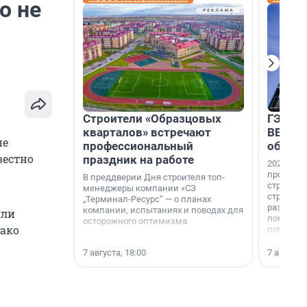
о не
Строители «Образцовых
ГЭС, м
кварталов» встречают
ВВП: в
не
профессиональный
об ист
вестно
праздник на работе
2026-й —
професси
В преддверии Дня строителя топ-
строителе
менеджеры компании «СЗ
строителя
„Терминал-Ресурс“ — о планах
раз. В ГК
компании, испытаниях и поводах для
яли
появился
осторожного оптимизма.
нако
поменяла
7 августа, 18:00
7 августа,