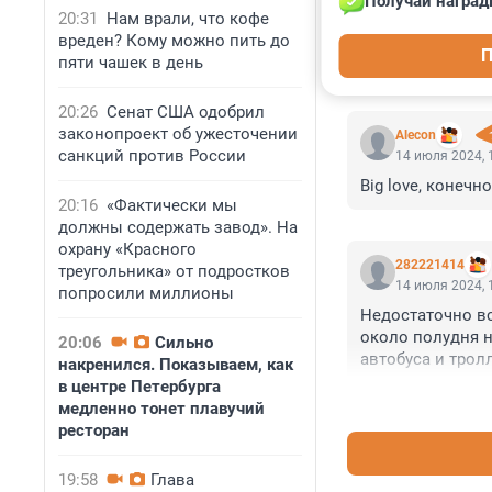
Получай наград
20:31
Нам врали, что кофе
вреден? Кому можно пить до
П
пяти чашек в день
КОММЕНТАР
20:26
Сенат США одобрил
законопроект об ужесточении
Alecon
санкций против России
14 июля 2024, 
Big love, конечн
20:16
«Фактически мы
должны содержать завод». На
охрану «Красного
282221414
треугольника» от подростков
14 июля 2024, 
попросили миллионы
Недостаточно вс
около полудня н
20:06
Сильно
автобуса и тролл
накренился. Показываем, как
пик, основная ч
в центре Петербурга
полупустой авто
медленно тонет плавучий
которые бы чаще
ресторан
таксист с объявл
автобусы и трол
19:58
Глава
и пешочком можн