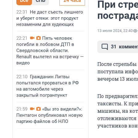
Все
СПБ
24 часа
При стр
22:31
Не даст съесть лишнего
пострад
и уберет отеки: этот продукт
незаменим для худеющих
13 июля 2024, 22:40
22:21
Пять человек
погибли в лобовом ДТП в
31
коммен
Свердловской области.
Renault вылетел на встречку —
видео
После стрельбы
поступала инфо
22:10
Гражданин Литвы
вечером 13 июл
попытался прорваться в РФ
на автомобиле через
закрытый погранпункт
По предварите
таксисты. К пр
21:59
«Вы это видели?»:
машины, на кот
Пентагон опубликовал новую
отслеживаются 
партию файлов об НЛО
участников кон