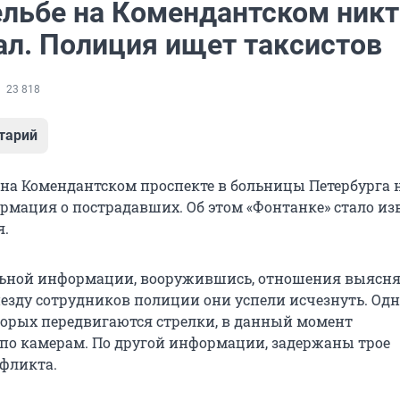
ельбе на Комендантском никт
ал. Полиция ищет таксистов
23 818
тарий
 на Комендантском проспекте в больницы Петербурга 
рмация о пострадавших. Об этом «Фонтанке» стало из
я.
льной информации, вооружившись, отношения выясн
иезду сотрудников полиции они успели исчезнуть. Од
орых передвигаются стрелки, в данный момент
по камерам. По другой информации, задержаны трое
фликта.