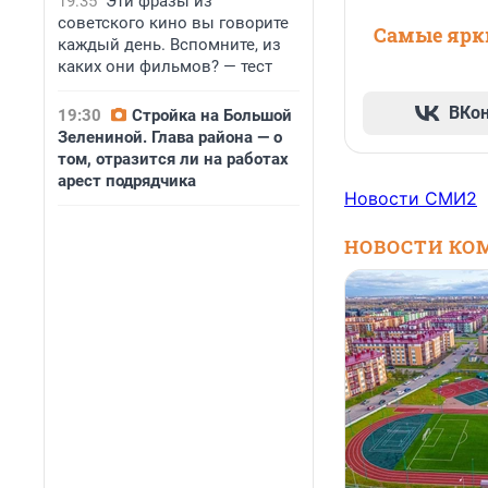
19:35
Эти фразы из
советского кино вы говорите
Самые ярки
каждый день. Вспомните, из
каких они фильмов? — тест
ВКо
19:30
Стройка на Большой
Зелениной. Глава района — о
том, отразится ли на работах
арест подрядчика
Новости СМИ2
НОВОСТИ КО