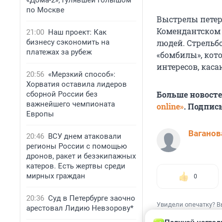
«Дома-2», гулявшей голышом
по Москве
Выстрелы петер
Комендантском 
21:00
Наш проект: Как
людей. Стрельб
бизнесу сэкономить на
платежах за рубеж
«бомбилы», кот
интересов, кас
20:56
«Мерзкий способ»:
Хорватия оставила лидеров
Больше новост
сборной России без
важнейшего чемпионата
online»
. Подпис
Европы
Ваганов
20:46
ВСУ днем атаковали
регионы России с помощью
дронов, ракет и безэкипажных
катеров. Есть жертвы среди
мирных граждан
0
20:36
Суд в Петербурге заочно
Увидели опечатку? В
арестовал Лидию Невзорову*