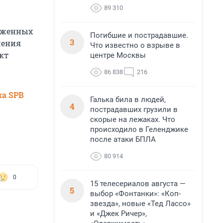
89 310
руженных
Погибшие и пострадавшие.
3
шения
Что известно о взрыве в
кт
центре Москвы
86 838
216
ка SPB
Галька била в людей,
4
пострадавших грузили в
скорые на лежаках. Что
происходило в Геленджике
после атаки БПЛА
80 914
0
15 телесериалов августа —
5
выбор «Фонтанки»: «Коп-
звезда», новые «Тед Лассо»
и «Джек Ричер»,