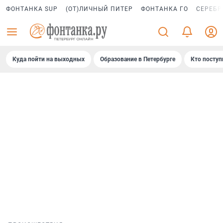
ФОНТАНКА SUP
(ОТ)ЛИЧНЫЙ ПИТЕР
ФОНТАНКА ГО
СЕРЕБР
Куда пойти на выходных
Образование в Петербурге
Кто поступ