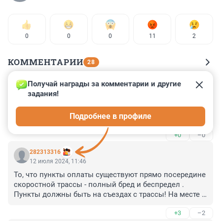
0
0
0
11
2
КОММЕНТАРИИ
28
Получай награды за комментарии и другие 
Гость
27 июня 2025, 00:31
задания!
Вот читаю коменты, и думаю, какой же мерзкий, злой 
Подробнее в профиле
народишко.. Тошнит от вас всех.
+0
–0
282313316
12 июля 2024, 11:46
То, что пункты оплаты существуют прямо посередине 
скоростной трассы - полный бред и беспредел . 
Пункты должны быть на съездах с трассы! На месте 
родственников, я бы подала иск к Автодору( или кто 
+3
–2
там взимает плату) за неправильное размещение 