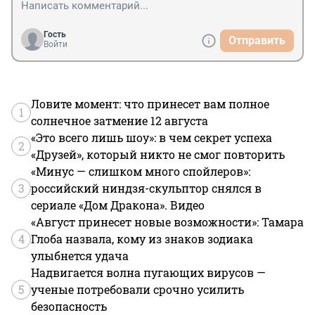
Гость
Отправить
Войти
Ловите момент: что принесет вам полное
1
солнечное затмение 12 августа
«Это всего лишь шоу»: в чем секрет успеха
2
«Друзей», который никто не смог повторить
«Минус — слишком много спойлеров»:
3
российский ниндзя-скульптор снялся в
сериале «Дом Дракона». Видео
«Август принесет новые возможности»: Тамара
4
Глоба назвала, кому из знаков зодиака
улыбнется удача
Надвигается волна пугающих вирусов —
5
ученые потребовали срочно усилить
безопасность