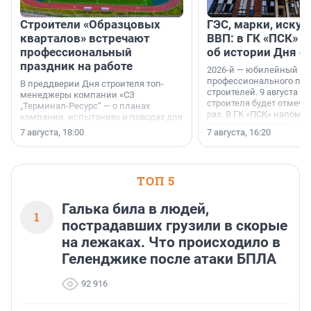
Строители «Образцовых
ГЭС, марки, искус
кварталов» встречают
ВВП: в ГК «ПСК» р
профессиональный
об истории Дня с
праздник на работе
2026-й — юбилейный го
профессионального пр
В преддверии Дня строителя топ-
строителей. 9 августа 2
менеджеры компании «СЗ
строителя будет отмечат
„Терминал-Ресурс“ — о планах
раз. В ГК «ПСК» напомни
компании, испытаниях и поводах для
появился праздник и к
осторожного оптимизма.
7 августа, 18:00
7 августа, 16:20
поменялась роль строит
ТОП 5
Галька била в людей,
1
пострадавших грузили в скорые
на лежаках. Что происходило в
Геленджике после атаки БПЛА
92 916