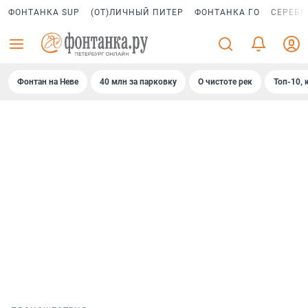
ФОНТАНКА SUP
(ОТ)ЛИЧНЫЙ ПИТЕР
ФОНТАНКА ГО
СЕРЕБР
Фонтан на Неве
40 млн за парковку
О чистоте рек
Топ-10, 