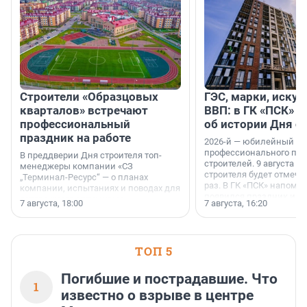
Строители «Образцовых
ГЭС, марки, искус
кварталов» встречают
ВВП: в ГК «ПСК» р
профессиональный
об истории Дня с
праздник на работе
2026-й — юбилейный го
профессионального пр
В преддверии Дня строителя топ-
строителей. 9 августа 2
менеджеры компании «СЗ
строителя будет отмечат
„Терминал-Ресурс“ — о планах
раз. В ГК «ПСК» напомни
компании, испытаниях и поводах для
появился праздник и к
осторожного оптимизма.
7 августа, 18:00
7 августа, 16:20
поменялась роль строит
ТОП 5
Погибшие и пострадавшие. Что
1
известно о взрыве в центре