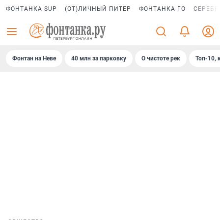
ФОНТАНКА SUP
(ОТ)ЛИЧНЫЙ ПИТЕР
ФОНТАНКА ГО
СЕРЕБР
Фонтан на Неве
40 млн за парковку
О чистоте рек
Топ-10, 