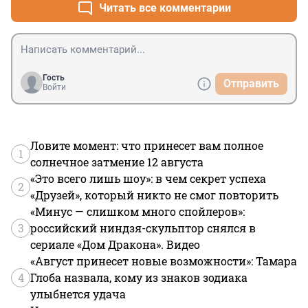
путем "политико-дипломатических усилий"?
Читать все комментарии
Гость
Отправить
Войти
Ловите момент: что принесет вам полное
1
солнечное затмение 12 августа
«Это всего лишь шоу»: в чем секрет успеха
2
«Друзей», который никто не смог повторить
«Минус — слишком много спойлеров»:
3
российский ниндзя-скульптор снялся в
сериале «Дом Дракона». Видео
«Август принесет новые возможности»: Тамара
4
Глоба назвала, кому из знаков зодиака
улыбнется удача