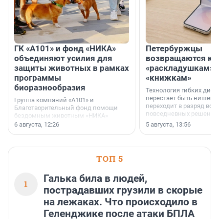
ГК «А101» и фонд «НИКА»
Петербуржцы
объединяют усилия для
возвращаются к
защиты животных в рамках
«раскладушкам» 
программы
«книжкам»
биоразнообразия
Технология гибких дисп
перестает быть нишевы
Группа компаний «А101» и
переходит в разряд вос
Благотворительный фонд помощи
повседневных решений
бездомным животным «НИКА»
заключили соглашение о
6 августа, 12:26
5 августа, 13:56
стратегическом сотрудничестве.
ТОП 5
Галька била в людей,
1
пострадавших грузили в скорые
на лежаках. Что происходило в
Геленджике после атаки БПЛА