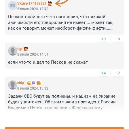
VKuser174198221
8 июля 2024, 19:43
Песков так много чего наговорил, что никакой 
значимости его говорильня не имеет.... может так, 
как он говорит, может наоборот- фифти- фифти......
+0
–0
tigr
8 июля 2024, 14:51
если что-то и дал то Песков не скажет
+4
–2
chip1
8 июля 2024, 13:32
Задачи СВО будут выполнены, и нацизм на Украине 
будет уничтожен. Об этом заявил президент России 
Владимир Путин в послании к Федеральному 
Собранию 29.02.2024г.

+4
–4
Мне одному видится не логичным сегодняшнее 
заявление Пескова, как можно уничтожить нацизм 