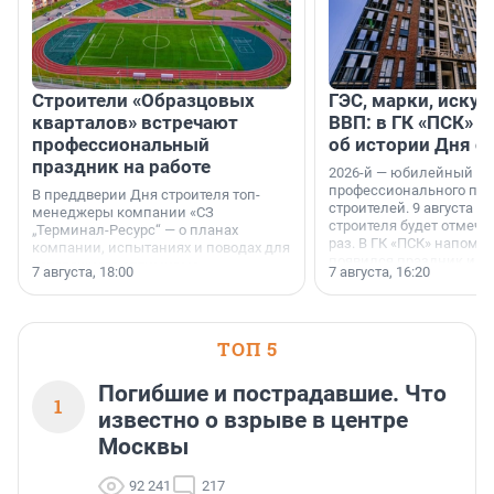
Строители «Образцовых
ГЭС, марки, искус
кварталов» встречают
ВВП: в ГК «ПСК» р
профессиональный
об истории Дня с
праздник на работе
2026-й — юбилейный го
профессионального пр
В преддверии Дня строителя топ-
строителей. 9 августа 2
менеджеры компании «СЗ
строителя будет отмечат
„Терминал-Ресурс“ — о планах
раз. В ГК «ПСК» напомни
компании, испытаниях и поводах для
появился праздник и к
осторожного оптимизма.
7 августа, 18:00
7 августа, 16:20
поменялась роль строит
ТОП 5
Погибшие и пострадавшие. Что
1
известно о взрыве в центре
Москвы
92 241
217