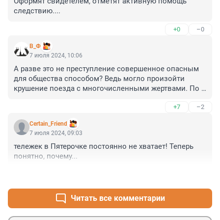
Оформят свидетелем, отметят активную помощь 
следствию....
+0
–0
В_Ф
7 июля 2024, 10:06
А разве это не преступление совершенное опасным 
для общества способом? Ведь могло произойти 
крушение поезда с многочисленными жертвами. По 
сути теракт. И домашний арест? Причем одному, а там 
+7
–2
их целое стадо бесчинствовало.
Certain_Friend
7 июля 2024, 09:03
тележек в Пятерочке постоянно не хватает! Теперь 
понятно, почему...
+2
–1
Читать все комментарии