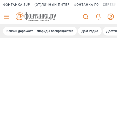
ФОНТАНКА SUP
(ОТ)ЛИЧНЫЙ ПИТЕР
ФОНТАНКА ГО
СЕРЕБР
Бензин дорожает — гибриды возвращаются
Дом Радио
Достав