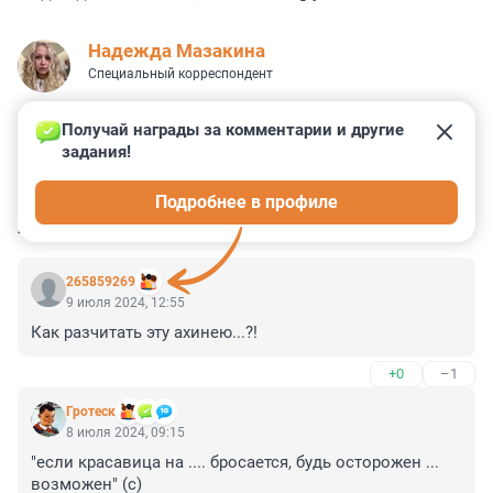
Надежда Мазакина
Специальный корреспондент
Получай награды за комментарии и другие 
задания!
1
2
8
42
1
Подробнее в профиле
КОММЕНТАРИИ
83
265859269
9 июля 2024, 12:55
Как разчитать эту ахинею...?!
+0
–1
Гротеск
8 июля 2024, 09:15
"если красавица на .... бросается, будь осторожен ... 
возможен" (с)