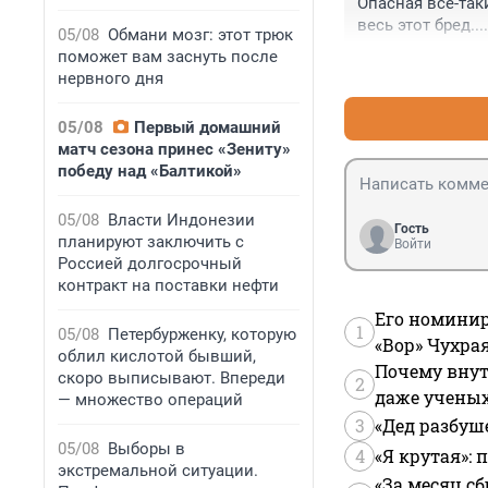
Опасная все-так
весь этот бред..
05/08
Обмани мозг: этот трюк
поможет вам заснуть после
нервного дня
05/08
Первый домашний
матч сезона принес «Зениту»
победу над «Балтикой»
05/08
Власти Индонезии
Гость
планируют заключить с
Войти
Россией долгосрочный
контракт на поставки нефти
Его номинир
1
05/08
Петербурженку, которую
«Вор» Чухра
облил кислотой бывший,
Почему внут
скоро выписывают. Впереди
2
даже учены
— множество операций
3
«Дед разбуш
05/08
Выборы в
4
«Я крутая»:
экстремальной ситуации.
«За месяц сб