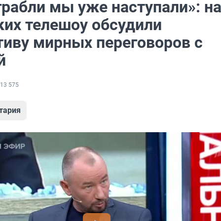
грабли мы уже наступали»: н
ких телешоу обсудили
тиву мирных переговоров с
й
13 575
тария