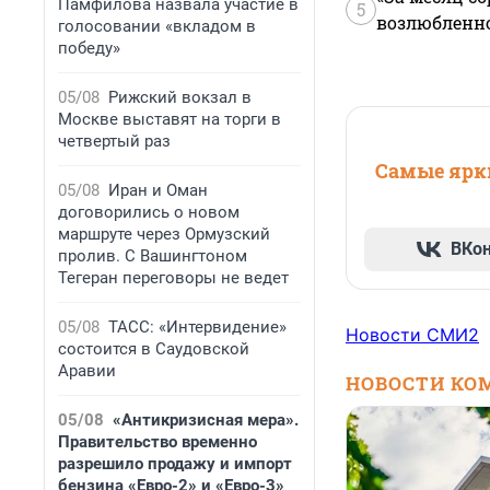
Памфилова назвала участие в
5
возлюбленной
голосовании «вкладом в
победу»
05/08
Рижский вокзал в
Москве выставят на торги в
четвертый раз
Самые ярки
05/08
Иран и Оман
договорились о новом
маршруте через Ормузский
ВКо
пролив. С Вашингтоном
Тегеран переговоры не ведет
05/08
ТАСС: «Интервидение»
Новости СМИ2
состоится в Саудовской
Аравии
НОВОСТИ КО
05/08
«Антикризисная мера».
Правительство временно
разрешило продажу и импорт
бензина «Евро-2» и «Евро-3»