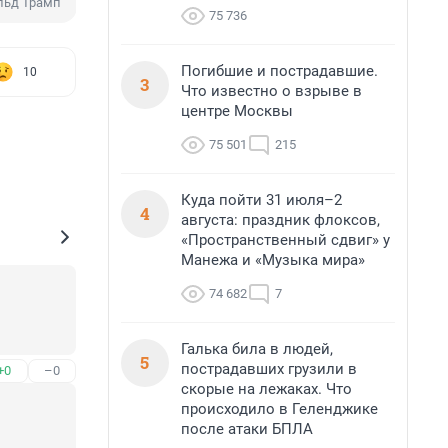
льд Трамп
Владимир Путин
75 736
Погибшие и пострадавшие.
10
3
Что известно о взрыве в
центре Москвы
75 501
215
Куда пойти 31 июля–2
4
августа: праздник флоксов,
«Пространственный сдвиг» у
Манежа и «Музыка мира»
74 682
7
Галька била в людей,
5
пострадавших грузили в
+0
–0
скорые на лежаках. Что
происходило в Геленджике
после атаки БПЛА