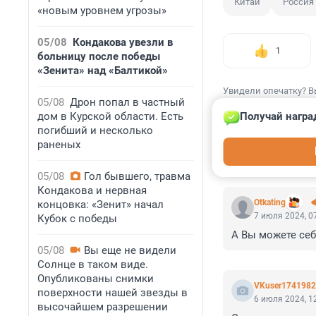
Китай
Россия
«новым уровнем угрозы»
05/08
Кондакова увезли в
1
больницу после победы
«Зенита» над «Балтикой»
Увидели опечатку? В
05/08
Дрон попал в частный
Получай награ
дом в Курской области. Есть
погибший и несколько
раненых
КОММЕНТАР
05/08
Гол бывшего, травма
Кондакова и нервная
Otkating
концовка: «Зенит» начал
7 июля 2024, 0
Кубок с победы
А Вы можете себ
05/08
Вы еще не видели
Солнце в таком виде.
Опубликованы снимки
VKuser174198
поверхности нашей звезды в
6 июля 2024, 1
высочайшем разрешении