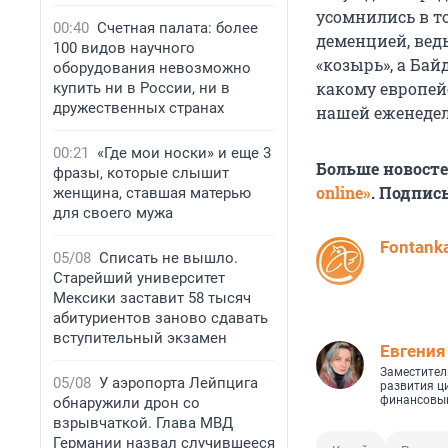
усомнились в т
00:40
Счетная палата: более
деменцией, ведь
100 видов научного
«козырь», а Бай
оборудования невозможно
какому европейс
купить ни в России, ни в
дружественных странах
нашей еженедел
00:21
«Где мои носки» и еще 3
Больше новост
фразы, которые слышит
online»
. Подпис
женщина, ставшая матерью
для своего мужа
Fontanka
05/08
Списать не вышло.
Старейший университет
Мексики заставит 58 тысяч
абитуриентов заново сдавать
вступительный экзамен
Евгения
Заместител
05/08
У аэропорта Лейпцига
развития ц
финансовый
обнаружили дрон со
взрывчаткой. Глава МВД
Германии назвал случившееся