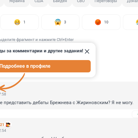
Украина
США
Байден
СВО
Переговоры
Дона
1
3
10
ыделите фрагмент и нажмите Ctrl+Enter
ды за комментарии и другие задания!
Подробнее в профиле
ИИ
43
7:58
е представить дебаты Брежнева с Жириновским? Я не могу.
221
2:54