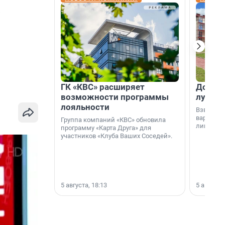
а
ГК «КВС» расширяет
Дом ил
возможности программы
лучше 
лояльности
Взвешива
варианто
Группа компаний «КВС» обновила
лишнего 
программу «Карта Друга» для
участников «Клуба Ваших Соседей».
5 августа, 18:13
5 августа,