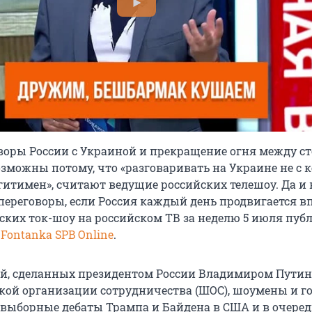
оры России с Украиной и прекращение огня между с
зможны потому, что «разговаривать на Украине не с к
гитимен», считают ведущие российских телешоу. Да 
переговоры, если Россия каждый день продвигается в
ских ток-шоу на российском ТВ за неделю 5 июля пуб
Fontanka SPB Online
.
й, сделанных президентом России Владимиром Пути
кой организации сотрудничества (ШОС), шоумены и г
выборные дебаты Трампа и Байдена в США и в очеред