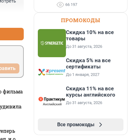
отреть 
66 197
+5
–0
ПРОМОКОДЫ
Скидка 10% на все
товары
До 31 августа, 2026
Скидка 5% на все
сертификаты
равить
До 1 января, 2027
Скидка 11% на все
го фильма
курсы английского
До 31 августа, 2026
 удивила
Все промокоды
теперь
л, и о