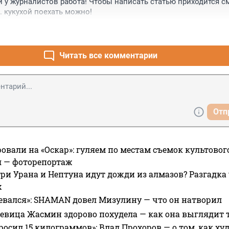
и у журналистов работа! Чтобы написать статью приходится см
... кукухой поехать можно!
Читать все комментарии
Отп
овали на «Оскар»: гуляем по местам съемок культово
я — фоторепортаж
ри Урана и Нептуна идут дожди из алмазов? Разгадка
х
евался»: SHAMAN довел Мизулину — что он натворил
 певица Жасмин здорово похудела — как она выглядит 
росил 15 килограммов»: Влад Прохоров — о том, как худе