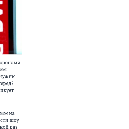
торонами
ем:
и нужны
перед?
ликует
ным на
ости шоу
ной раз