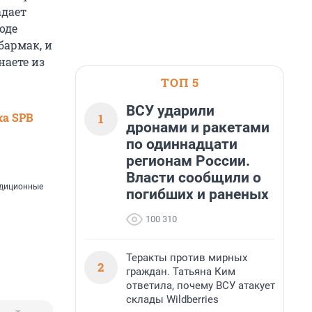
адает
оде
бармак, и
наете из
ТОП 5
ВСУ ударили
ка SPB
1
дронами и ракетами
по одиннадцати
регионам России.
Власти сообщили о
адиционные
погибших и раненых
100 310
Теракты против мирных
2
граждан. Татьяна Ким
ответила, почему ВСУ атакует
склады Wildberries