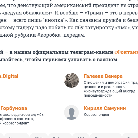
ом, что действующий американский президент не стр
 «дедуля облажался». И вообще — «Трамп — это в перев
ден — всего лишь "кнопка"». Как связаны дружба и беш
кому лидеру надо набить на лбу татуировку «чмо», уз
ьной рубрики #коробка_передач.
ей — в нашем официальном телеграм-канале
«Фонтан
ывайтесь, чтобы первыми узнавать о важном.
.Digital
Галеева Венера
Отношения и демография, тр
ценности и реальность,
жизнеутверждающий абсурд
повседневности
 Горбунова
Кирилл Самунин
ь шеф-редактора службы
Корреспондент
ифрового контента,
 корреспондент