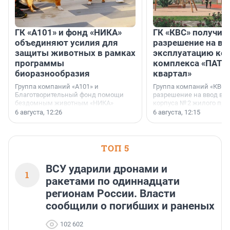
ГК «А101» и фонд «НИКА»
ГК «КВС» получил
объединяют усилия для
разрешение на вв
защиты животных в рамках
эксплуатацию кор
программы
комплекса «ПАТИ
биоразнообразия
квартал»
Группа компаний «А101» и
Группа компаний «КВС»
Благотворительный фонд помощи
разрешение на ввод в 
бездомным животным «НИКА»
корпуса № 2 жилого про
заключили соглашение о
Уютный квартал», расп
6 августа, 12:26
6 августа, 12:15
стратегическом сотрудничестве.
Всеволожском районе
Ленинградской области
ТОП 5
ВСУ ударили дронами и
1
ракетами по одиннадцати
регионам России. Власти
сообщили о погибших и раненых
102 602