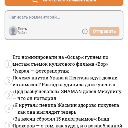
Гость
Отправить
Войти
Его номинировали на «Оскар»: гуляем по
1
местам съемок культового фильма «Вор»
Чухрая — фоторепортаж
Почему внутри Урана и Нептуна идут дожди
2
из алмазов? Разгадка удивила даже ученых
«Дед разбушевался»: SHAMAN довел Мизулину
3
— что он натворил
«Я крутая»: певица Жасмин здорово похудела
4
— как она выглядит теперь
«За месяц сбросил 15 килограммов»: Влад
5
Прохоров — о том, как худел, и о возлюбленной