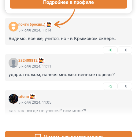
Подробнее в профиле
КОММЕНТАРИИ
11
почти бросил..)
5 июля 2024, 11:14
Видимо, всё же, учится, но - в Крымском сквере..
+0
–0
282408812
5 июля 2024, 11:11
ударил ножом, нанеся множественные порезы?
+2
–0
ixform
5 июля 2024, 11:05
как так нигде не учится? всмысле?!
+3
–0
Читать все комментарии