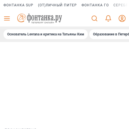
ФОНТАНКА SUP
(ОТ)ЛИЧНЫЙ ПИТЕР
ФОНТАНКА ГО
СЕРЕБР
Основатель Levrana и критика на Татьяны Ким
Образование в Петер