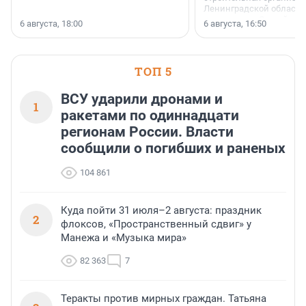
Ленинградской области 
номинации «Самый
6 августа, 18:00
6 августа, 16:50
клиентоориентированн
застройщик Ленинград
области».
ТОП 5
ВСУ ударили дронами и
1
ракетами по одиннадцати
регионам России. Власти
сообщили о погибших и раненых
104 861
Куда пойти 31 июля–2 августа: праздник
2
флоксов, «Пространственный сдвиг» у
Манежа и «Музыка мира»
82 363
7
Теракты против мирных граждан. Татьяна