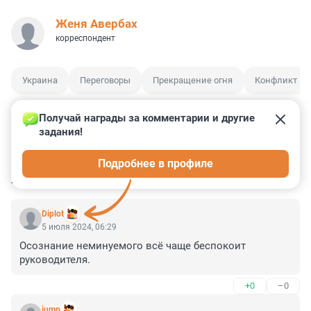
Женя Авербах
корреспондент
Украина
Переговоры
Прекращение огня
Конфликт
Получай награды за комментарии и другие 
задания!
4
3
0
39
1
Подробнее в профиле
КОММЕНТАРИИ
31
Diplot
5 июля 2024, 06:29
Осознание неминуемого всё чаще беспокоит 
руководителя.
+0
–0
jump