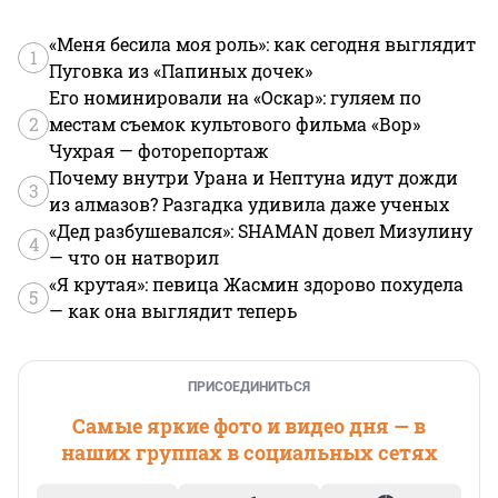
«Меня бесила моя роль»: как сегодня выглядит
1
Пуговка из «Папиных дочек»
Его номинировали на «Оскар»: гуляем по
2
местам съемок культового фильма «Вор»
Чухрая — фоторепортаж
Почему внутри Урана и Нептуна идут дожди
3
из алмазов? Разгадка удивила даже ученых
«Дед разбушевался»: SHAMAN довел Мизулину
4
— что он натворил
«Я крутая»: певица Жасмин здорово похудела
5
— как она выглядит теперь
ПРИСОЕДИНИТЬСЯ
Самые яркие фото и видео дня — в
наших группах в социальных сетях