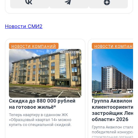
Новости СМИ2
НОВОСТИ КОМПАНИЙ
НОВОСТИ КОМПАНИ
Скидка до 880 000 рублей
Группа Аквилон 
на готовое жильё*
клиентоориентир
застройщик Лени
Теперь квартиру в сданном ЖК
области» 2026
«Образцовый квартал 14» можно
купить со специальной скидкой.
Группа Аквилон стала 
победителей конкурса 
строительная организа