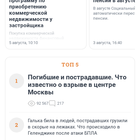
программу по
пенсии в августе
приобретению
В августе Социальный 
коммерческой
автоматически пересчи
недвижимости у
пенсии.
застройщика
Покупка коммерческой
недвижимости финансовый
5 августа, 10:10
3 августа, 16:40
инструмент, доступный для многих
предпринимателей. Будь то новый
офис, склад, торговое помещение
или готовый арендный бизнес —
успех сделки зависит от правильного
ТОП 5
выбора объекта и грамотного
финансирования.
Погибшие и пострадавшие. Что
1
известно о взрыве в центре
Москвы
92 567
217
Галька била в людей, пострадавших грузили
2
в скорые на лежаках. Что происходило в
Геленджике после атаки БПЛА