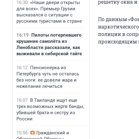
решетку окна и
16:30
«Наши двери открыты
для всех». Премьер Грузии
высказался о ситуации с
По данным «Фон
русскими туристами в стране
наркотического 
полиции в сопр
16:19
Пилоты потерпевшего
происходящим 
крушение самолёта из
Ленобласти рассказали, как
выживали в сибирской тайге
16:12
Пенсионерка из
Петербурга чуть не осталась
без ноги: ее довели жара и
нежелание лечиться
16:07
В Таиланде ищут еще
трех возможных жертв банды,
убившей брата и сестру из
России
15:56
Гражданский и