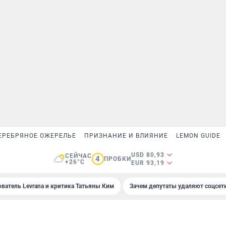
ЕРЕБРЯНОЕ ОЖЕРЕЛЬЕ
ПРИЗНАНИЕ И ВЛИЯНИЕ
LEMON GUIDE
USD 80,93
СЕЙЧАС
4
ПРОБКИ
+26°C
EUR 93,19
ователь Levrana и критика Татьяны Ким
Зачем депутаты удаляют соцсет