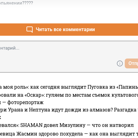
опьянении?????
Читать все комментарии
Отп
а моя роль»: как сегодня выглядит Пуговка из «Папин
овали на «Оскар»: гуляем по местам съемок культово
я — фоторепортаж
ри Урана и Нептуна идут дожди из алмазов? Разгадка
х
евался»: SHAMAN довел Мизулину — что он натворил
 певица Жасмин здорово похудела — как она выглядит 