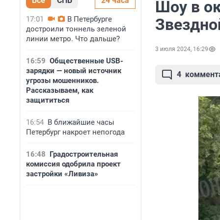
Все
СПБ
24 часа
Шоу в ок
17:01
В Петербурге
Звездно
достроили тоннель зеленой
линии метро. Что дальше?
3 июля 2024, 16:29
16:59
Общественные USB-
зарядки — новый источник
4
коммент
угрозы мошенников.
Рассказываем, как
защититься
16:54
В ближайшие часы
Петербург накроет непогода
16:48
Градостроительная
комиссия одобрила проект
застройки «Ливиза»