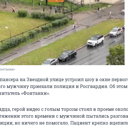
Фонтанки»
пансера на Звездной улице устроил шоу в окне первог
го мужчину приехали полиция и Росгвардия. Об этом в
читатель «Фонтанки».
дца, герой видео с голым торсом стоял в проеме около
тяжении этого времени с мужчиной пытались разгов
иции, но ничего не помогало. Пациент крепко вцепил