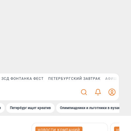
ЗСД ФОНТАНКА ФЕСТ
ПЕТЕРБУРГСКИЙ ЗАВТРАК
АФИША PLUS
и
Петербург ищет креатив
Олимпиадники и льготники в вузах СПб
НОВОСТИ КОМПАНИЙ
НОВОС