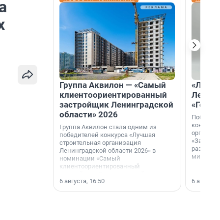
а
х
Группа Аквилон — «Самый
«Лучши
клиентоориентированный
Ленобл
застройщик Ленинградской
«Город
области» 2026
Победите
конкурса
Группа Аквилон стала одним из
организа
победителей конкурса «Лучшая
«За лучш
строительная организация
развития
Ленинградской области 2026» в
микрорай
номинации «Самый
клиентоориентированный
застройщик Ленинградской
6 августа, 16:50
6 августа,
области».