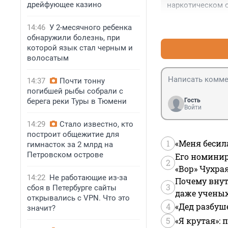
дрейфующее казино
наркотическом 
14:46
У 2-месячного ребенка
обнаружили болезнь, при
которой язык стал черным и
волосатым
14:37
Почти тонну
погибшей рыбы собрали с
берега реки Туры в Тюмени
Гость
Войти
14:29
Стало известно, кто
построит общежитие для
1
«Меня бесил
гимнасток за 2 млрд на
Петровском острове
Его номинир
2
«Вор» Чухра
14:22
Не работающие из-за
Почему внут
3
сбоя в Петербурге сайты
даже учены
открывались с VPN. Что это
4
«Дед разбуш
значит?
5
«Я крутая»: