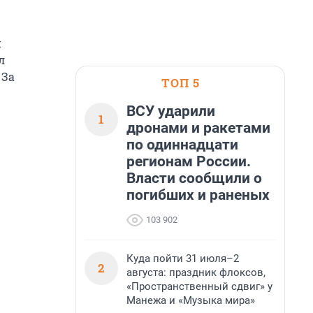
и
л
 За
ТОП 5
ВСУ ударили
1
дронами и ракетами
по одиннадцати
регионам России.
Власти сообщили о
погибших и раненых
103 902
Куда пойти 31 июля–2
2
августа: праздник флоксов,
«Пространственный сдвиг» у
Манежа и «Музыка мира»