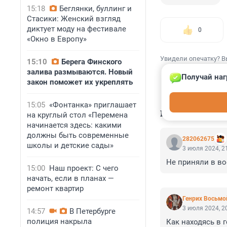
15:18
Беглянки, буллинг и
Стасики: Женский взгляд
диктует моду на фестивале
0
«Окно в Европу»
Увидели опечатку? В
15:10
Берега Финского
залива размываются. Новый
Получай наг
закон поможет их укреплять
15:05
«Фонтанка» приглашает
КОММЕНТАР
на круглый стол «Перемена
начинается здесь: какими
должны быть современные
282062675
школы и детские сады»
3 июля 2024, 2
Не приняли в во
15:00
Наш проект: С чего
начать, если в планах —
ремонт квартир
Генрих Восьмо
3 июля 2024, 2
14:57
В Петербурге
полиция накрыла
Как находясь в 