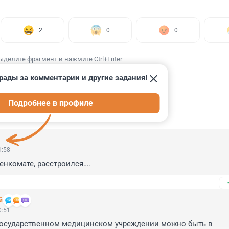
2
0
0
ыделите фрагмент и нажмите Ctrl+Enter
рады за комментарии и другие задания!
Подробнее в профиле
ИИ
4
1:58
енкомате, расстроился….
й
0:51
государственном медицинском учреждении можно быть в 