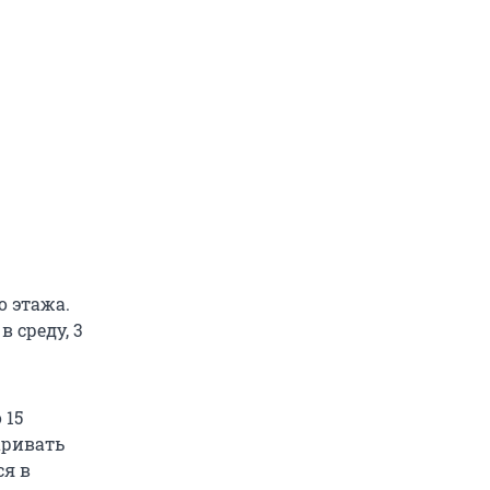
о этажа.
 среду, 3
 15
аривать
ся в