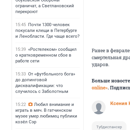
Обуховской Обороны
ограничат, а Светлановский
перекроют
15:45
Почти 1300 человек
покусали клещи в Петербурге
и Ленобласти. Где чаще всего?
15:39
«Ростелеком» сообщил
Ранее в феврале
о кратковременном сбое в
смертельная др
работе сети
ударов.
15:33
От «футбольного бога»
до допинговой
Больше новост
дисквалификации: что
online»
. Подпис
случилось с Заболотным
Ксения 
15:22
Любил внимание и
играть в мяч. В гатчинском
музее умер любимец публики
козёл Сэр
Тубдиспансер