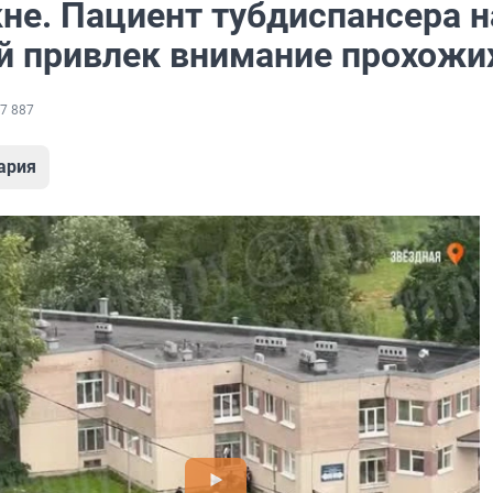
не. Пациент тубдиспансера н
й привлек внимание прохожи
7 887
ария