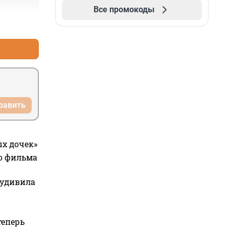
Все промокоды
+0
–0
равить
ых дочек»
го фильма
 удивила
теперь