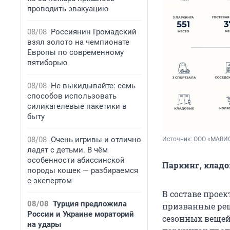
проводить эвакуацию
08/08
Россиянин Громадский
взял золото на чемпионате
Европы по современному
пятиборью
08/08
Не выкидывайте: семь
способов использовать
силикагелевые пакетики в
быту
08/08
Очень игривы и отлично
Источник: 
ООО «МАВИ
ладят с детьми. В чём
особенности абиссинской
Паркинг, кладо
породы кошек — разбираемся
с экспертом
В составе прое
08/08
Турция предложила
призванные реш
России и Украине мораторий
сезонных вещей:
на удары