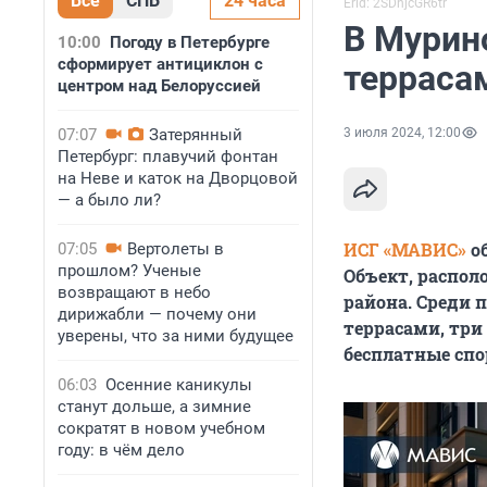
Все
СПБ
24 часа
Erid: 2SDnjcGR6tr
В Мурин
10:00
Погоду в Петербурге
сформирует антициклон с
терраса
центром над Белоруссией
07:07
Затерянный
3 июля 2024, 12:00
Петербург: плавучий фонтан
на Неве и каток на Дворцовой
— а было ли?
ИСГ «МАВИС»
об
07:05
Вертолеты в
прошлом? Ученые
Объект, распол
возвращают в небо
района. Среди 
дирижабли — почему они
террасами, три
уверены, что за ними будущее
бесплатные спо
06:03
Осенние каникулы
станут дольше, а зимние
сократят в новом учебном
году: в чём дело