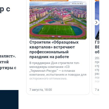
р с
Строители «Образцовых
ГЭС, м
кварталов» встречают
ВВП: в
профессиональный
об ист
алист».
праздник на работе
2026-й —
нтой
професси
В преддверии Дня строителя топ-
строителе
менеджеры компании «СЗ
артиры с
строителя
„Терминал-Ресурс“ — о планах
раз. В ГК
компании, испытаниях и поводах для
появился
осторожного оптимизма.
поменяла
7 августа, 18:00
7 августа,