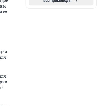
ждой
Все промокоды
ены
и со
пция
для
для
ории
ых