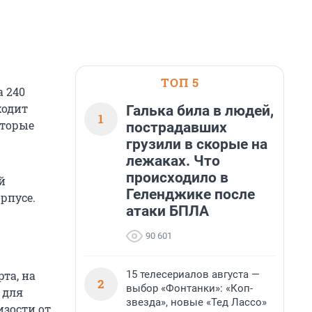
ТОП 5
а 240
ходит
Галька била в людей,
1
оторые
пострадавших
грузили в скорые на
лежаках. Что
происходило в
й
Геленджике после
рпусе.
атаки БПЛА
90 601
15 телесериалов августа —
та, на
2
выбор «Фонтанки»: «Коп-
 для
звезда», новые «Тед Лассо»
изости от