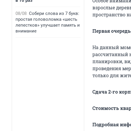
Особое внимани
в 10 раз
взрослые дерев
08/08
Собери слова из 7 букв:
пространство н
простая головоломка «шесть
лепестков» улучшает память и
Первая очередь
внимание
На данный моме
рассчитанный н
планировки, ви
проведения мер
только для жит
Сдача 2-го корп
Стоимость кварт
Подробная инфо