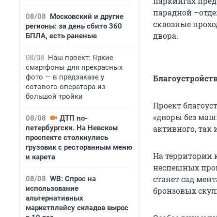
паркингах пред
парадной –отде
08/08
Московский и другие
сквозные прохо
регионы: за день сбито 360
двора.
БПЛА, есть раненые
08/08
Наш проект: Яркие
смартфоны для прекрасных
фото — в предзаказе у
Благоустройст
сотового оператора из
большой тройки
Проект благоус
«дворы без маш
08/08
ДТП по-
петербургски. На Невском
активного, так 
проспекте столкнулись
грузовик с ресторанным меню
На территории 
и карета
неспешных прог
станет сад мен
08/08
WB: Спрос на
использование
бронзовых скул
альтернативных
маркетплейсу складов вырос