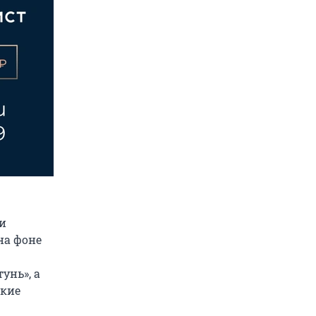
 и
на фоне
унь», а
ские