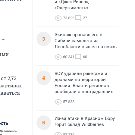
и «Джек Ричер»,
«Одержимость»
73 829
27
Экипаж пропавшего в
3
 –
Сибири самолета из
Ленобласти вышел на связь
тыми
60 341
60
ВСУ ударили ракетами и
4
от 2,73
дронами по территории
квартирах
России. Власти регионов
сообщили о пострадавших
даваться
57 838
Из-за атаки в Красном Бору
5
горит склад Wildberries
52 136