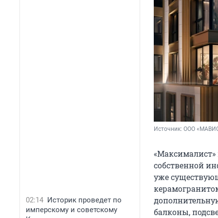
Источник: 
ООО «МАВИ
«Максималист» 
собственной ин
уже существующ
керамогранитом
дополнительную
02:14
Историк проведет по
имперскому и советскому
балконы, подсв