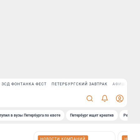
ЗСД ФОНТАНКА ФЕСТ
ПЕТЕРБУРГСКИЙ ЗАВТРАК
АФИША PLUS
тупил в вузы Петербурга по квоте
Петербург ищет креатив
Рейтинги
НОВОСТИ КОМПАНИЙ
НОВОС