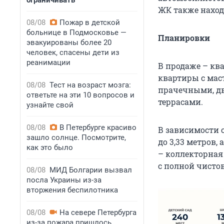
ограничивать
ЖК также наход
08/08
Пожар в детской
больнице в Подмосковье —
Планировки
эвакуированы более 20
человек, спасены дети из
реанимации
В продаже – ква
квартиры с мас
08/08
Тест на возраст мозга:
прачечными, д
ответьте на эти 10 вопросов и
террасами.
узнайте свой
08/08
В Петербурге красиво
В зависимости 
зашло солнце. Посмотрите,
до 3,33 метров
как это было
– коллекторная
с полной чисто
08/08
МИД Болгарии вызвал
посла Украины из-за
вторжения беспилотника
08/08
На севере Петербурга
из-за пожара пришлось