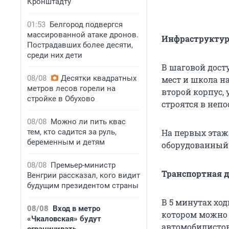
Кронштадту
01:53
Белгород подвергся
массированной атаке дронов.
Инфраструктур
Пострадавших более десяти,
среди них дети
В шаговой дост
08/08
Десятки квадратных
мест и школа на
метров лесов горели на
второй корпус,
стройке в Обухово
строятся в непо
08/08
Можно ли пить квас
тем, кто садится за руль,
На первых этаж
беременным и детям
оборудованный 
08/08
Премьер-министр
Транспортная 
Венгрии рассказал, кого видит
будущим президентом страны
В 5 минутах ход
08/08
Вход в метро
котором можно 
«Чкаловская» будут
автомобилистов