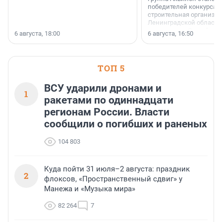
победителей конкурса 
строительная организа
Ленинградской области 
номинации «Самый
6 августа, 18:00
6 августа, 16:50
клиентоориентированн
застройщик Ленинград
области».
ТОП 5
ВСУ ударили дронами и
1
ракетами по одиннадцати
регионам России. Власти
сообщили о погибших и раненых
104 803
Куда пойти 31 июля–2 августа: праздник
2
флоксов, «Пространственный сдвиг» у
Манежа и «Музыка мира»
82 264
7