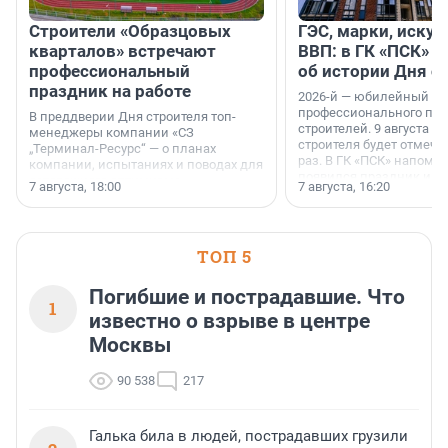
Строители «Образцовых
ГЭС, марки, искус
кварталов» встречают
ВВП: в ГК «ПСК» р
профессиональный
об истории Дня с
праздник на работе
2026-й — юбилейный го
профессионального пр
В преддверии Дня строителя топ-
строителей. 9 августа 2
менеджеры компании «СЗ
строителя будет отмечат
„Терминал-Ресурс“ — о планах
раз. В ГК «ПСК» напомни
компании, испытаниях и поводах для
появился праздник и к
осторожного оптимизма.
7 августа, 18:00
7 августа, 16:20
поменялась роль строит
ТОП 5
Погибшие и пострадавшие. Что
1
известно о взрыве в центре
Москвы
90 538
217
Галька била в людей, пострадавших грузили