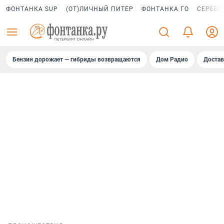
ФОНТАНКА SUP
(ОТ)ЛИЧНЫЙ ПИТЕР
ФОНТАНКА ГО
СЕРЕБР
Бензин дорожает — гибриды возвращаются
Дом Радио
Достав