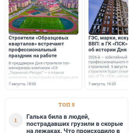
Строители «Образцовых
ГЭС, марки, искус
кварталов» встречают
ВВП: в ГК «ПСК» р
профессиональный
об истории Дня с
праздник на работе
2026-й — юбилейный го
профессионального пр
В преддверии Дня строителя топ-
строителей. 9 августа 2
менеджеры компании «СЗ
строителя будет отмечат
„Терминал-Ресурс“ — о планах
раз. В ГК «ПСК» напомни
компании, испытаниях и поводах для
появился праздник и к
осторожного оптимизма.
7 августа, 18:00
7 августа, 16:20
поменялась роль строит
ТОП 5
Галька била в людей,
1
пострадавших грузили в скорые
на лежаках. Что происходило в