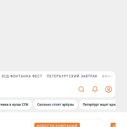
ЗСД ФОНТАНКА ФЕСТ
ПЕТЕРБУРГСКИЙ ЗАВТРАК
АФИША PLUS
ники в вузах СПб
Сколько стоят арбузы
Петербург ищет креатив
НОВОСТИ КОМПАНИЙ
НОВОС