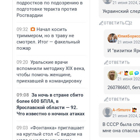
подростков по подозрению в
21 июня 2024, 
подготовке теракта против
Украинский след
Росгвардии
ОТВЕТИТЬ
2
09:32
Начал косить
триммером, но в траву не
ЮлияБорис
смотрел. Итог — факельный
21 июня 202
пожар
И "визитки Яр
09:20
Уральские врачи
ОТВЕТИТЬ
вспомнили методику XIX века,
-4°
чтобы помочь женщине,
21 июня 202
приехавшей в командировку
260786601, бег
09:08
За ночь в стране сбито
ОТВЕТИТЬ
более 600 БПЛА, в
Ярославской области — 92.
A-rSmurov
Что известно о ночных атаках
21 июня 2024, 
В СССР была спе
09:03
«Фонтанка» приглашает
мне она спасла 
на круглый стол «С видом на