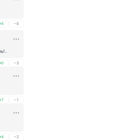
+5
–0
ь!..
+0
–3
+7
–1
+4
–2