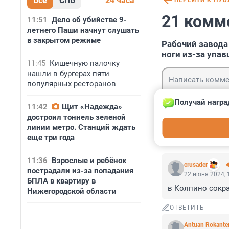
Все
СПБ
24 часа
ПЕРЕЙТИ К ПУ
21 комм
11:51
Дело об убийстве 9-
летнего Паши начнут слушать
в закрытом режиме
Рабочий завода
ноги из-за упа
11:45
Кишечную палочку
нашли в бургерах пяти
популярных ресторанов
Получай награ
11:42
Щит «Надежда»
достроил тоннель зеленой
Гость
линии метро. Станций ждать
Войти
еще три года
11:36
Взрослые и ребёнок
crusader
пострадали из-за попадания
22 июня 2024, 
БПЛА в квартиру в
в Колпино сокра
Нижегородской области
ОТВЕТИТЬ
Antuan Rokante