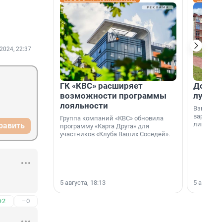
2024, 22:37
ГК «КВС» расширяет
Дом ил
возможности программы
лучше 
лояльности
Взвешива
варианто
Группа компаний «КВС» обновила
лишнего 
равить
программу «Карта Друга» для
участников «Клуба Ваших Соседей».
5 августа, 18:13
5 августа,
+2
–0