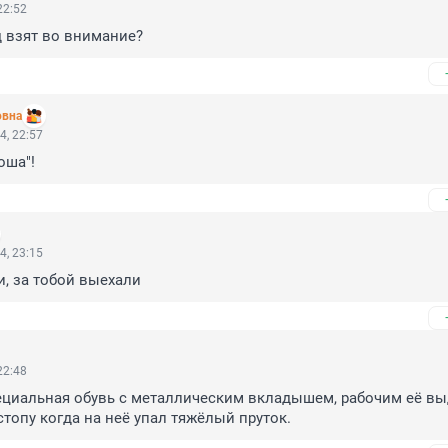
22:52
 взят во внимание?
овна
4, 22:57
оша"!
4, 23:15
и, за тобой выехали
22:48
циальная обувь с металлическим вкладышем, рабочим её выд
стопу когда на неё упал тяжёлый пруток.