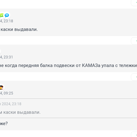
4, 23:18
 каски выдавали.
4, 23:31
мне когда передняя балка подвески от КАМАЗа упала с тележки
4, 09:25
 2024, 23:18
м каски выдавали.
уже?