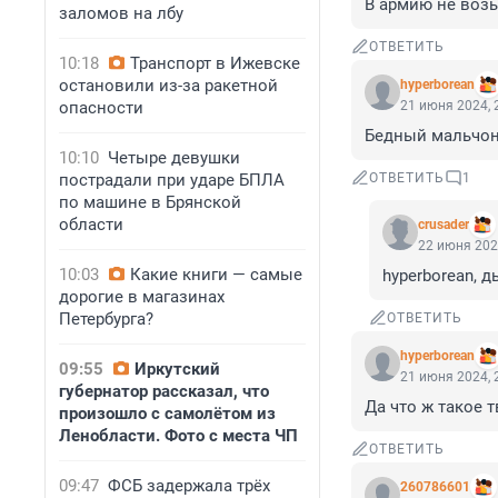
В армию не возь
заломов на лбу
ОТВЕТИТЬ
10:18
Транспорт в Ижевске
остановили из-за ракетной
hyperborean
опасности
21 июня 2024, 
Бедный мальчонк
10:10
Четыре девушки
пострадали при ударе БПЛА
ОТВЕТИТЬ
1
по машине в Брянской
области
crusader
22 июня 202
10:03
Какие книги — самые
hyperborean, д
дорогие в магазинах
Петербурга?
ОТВЕТИТЬ
hyperborean
09:55
Иркутский
21 июня 2024, 
губернатор рассказал, что
Да что ж такое 
произошло с самолётом из
Ленобласти. Фото с места ЧП
ОТВЕТИТЬ
09:47
ФСБ задержала трёх
260786601