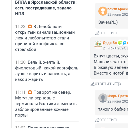
БПЛА в Ярославской области:
есть пострадавшие, задело
почти бросил
НПЗ
22 июня 202
Зачем?!..)
11:23
В Ленобласти
открытый канализационный
ОТВЕТИТЬ
люк и любопытство стали
Дядя Бо
причиной конфликта со
21 июня 2024, 
стрельбой
Вянут цветы, жух
Мальчик чахоточ
11:20
Белый, желтый,
В ржавую зелень
фиолетовый: какой картофель
Вместе с ногой д
лучше варить и запекать, а
какой жарить
ОТВЕТИТЬ
3
11:11
Поворот на север.
Игoрь Прoта
Могут ли зерновые
22 июня 202
терминалы Балтики заменить
тяжело бабке б
заблокированные южные
порты
ОТВЕТИТЬ