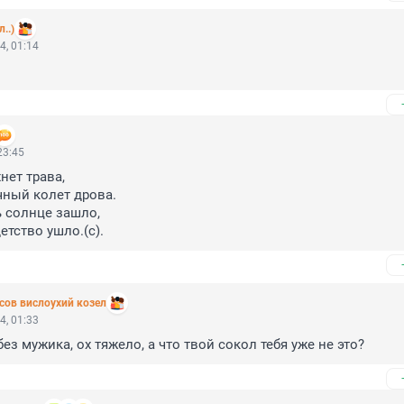
..)
4, 01:14
23:45
нет трава,

ный колет дрова.

 солнце зашло,

етство ушло.(с).
сoв вислоухий козел
4, 01:33
ез мужика, ох тяжело, а что твой сокол тебя уже не это?