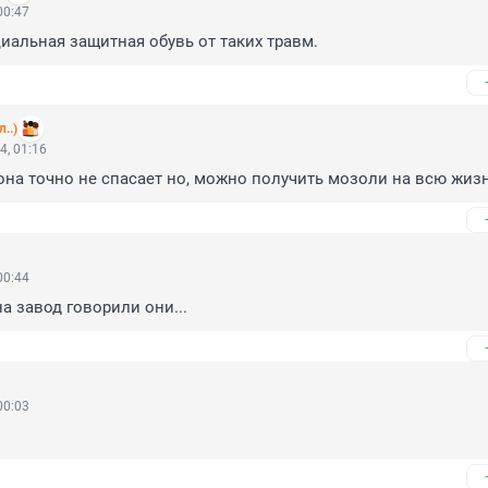
00:47
иальная защитная обувь от таких травм.
..)
4, 01:16
 она точно не спасает но, можно получить мозоли на всю жизн
00:44
а завод говорили они...
00:03