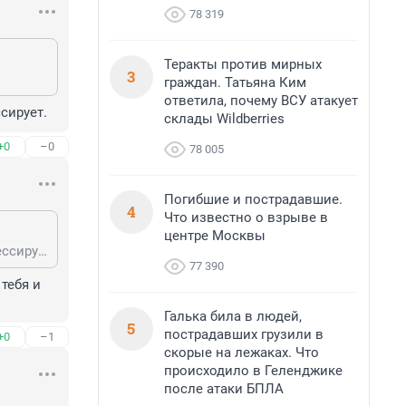
78 319
Теракты против мирных
3
граждан. Татьяна Ким
ответила, почему ВСУ атакует
сирует.
склады Wildberries
+0
–0
78 005
Погибшие и пострадавшие.
4
Что известно о взрыве в
центре Москвы
282468881, ты уже сама с собой общаться начала, бабуся. Недуг твой прогрессирует.
77 390
ебя и 
Галька била в людей,
5
пострадавших грузили в
+0
–1
скорые на лежаках. Что
происходило в Геленджике
после атаки БПЛА