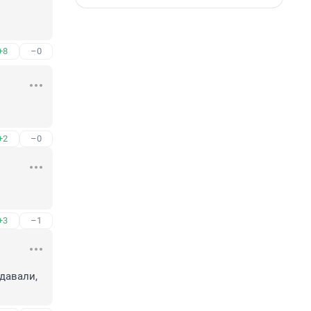
+8
–0
+2
–0
+3
–1
авали, 