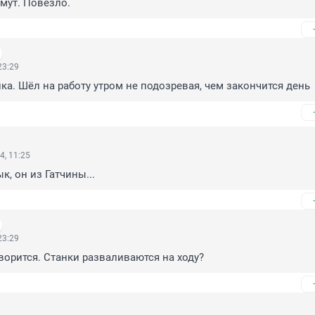
мут. Повезло.
23:29
а. Шёл на работу утром не подозревая, чем закончится день
4, 11:25
ык, он из Гатчины...
23:29
творится. Станки разваливаются на ходу?