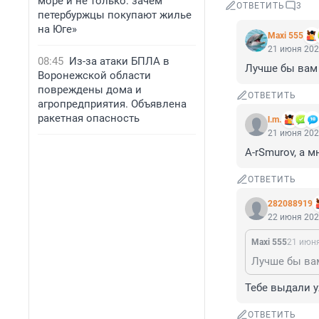
море и не только: зачем
ОТВЕТИТЬ
3
петербуржцы покупают жилье
на Юге»
Maxi 555
21 июня 202
08:45
Из-за атаки БПЛА в
Лучше бы вам
Воронежской области
повреждены дома и
ОТВЕТИТЬ
агропредприятия. Объявлена
ракетная опасность
l.m.
21 июня 202
A-rSmurov, а 
ОТВЕТИТЬ
282088919
22 июня 202
Maxi 555
21 июня
Лучше бы ва
Тебе выдали 
ОТВЕТИТЬ