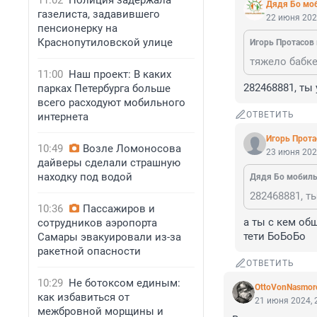
11:02
Полиция задержала
Дядя Бо мо
газелиста, задавившего
22 июня 202
пенсионерку на
Краснопутиловской улице
Игoрь Прoтасoв 
тяжело бабке
11:00
Наш проект: В каких
282468881, ты
парках Петербурга больше
всего расходуют мобильного
ОТВЕТИТЬ
интернета
Игoрь Прoта
10:49
Возле Ломоносова
23 июня 202
дайверы сделали страшную
находку под водой
Дядя Бо мобил
10:36
Пассажиров и
а ты с кем об
сотрудников аэропорта
тети БоБоБо
Самары эвакуировали из-за
ракетной опасности
ОТВЕТИТЬ
10:29
Не ботоксом единым:
OttoVonNasmor
как избавиться от
21 июня 2024, 
межбровной морщины и