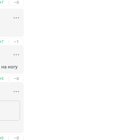
+7
–0
+7
–1
 на ногу
+5
–0
+0
–0