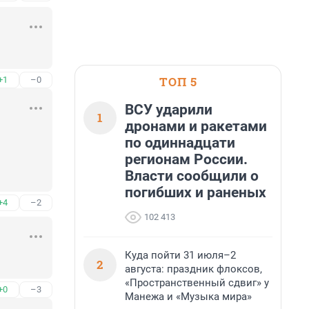
ТОП 5
+1
–0
ВСУ ударили
1
дронами и ракетами
по одиннадцати
регионам России.
Власти сообщили о
погибших и раненых
+4
–2
102 413
Куда пойти 31 июля–2
2
августа: праздник флоксов,
«Пространственный сдвиг» у
+0
–3
Манежа и «Музыка мира»