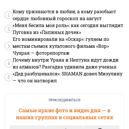
Кому признаются в любви, а кому разобьют
1
сердце: любовный гороскоп на август
«Меня бесила моя роль»: как сегодня выглядит
2
Пуговка из «Папиных дочек»
Его номинировали на «Оскар»: гуляем по
3
местам съемок культового фильма «Вор»
Чухрая — фоторепортаж
Почему внутри Урана и Нептуна идут дожди
4
из алмазов? Разгадка удивила даже ученых
«Дед разбушевался»: SHAMAN довел Мизулину
5
— что он натворил
ПРИСОЕДИНИТЬСЯ
Самые яркие фото и видео дня — в
наших группах в социальных сетях