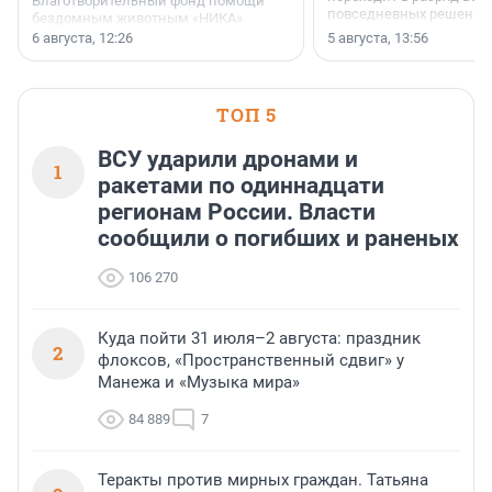
Благотворительный фонд помощи
повседневных решений
бездомным животным «НИКА»
заключили соглашение о
6 августа, 12:26
5 августа, 13:56
стратегическом сотрудничестве.
ТОП 5
ВСУ ударили дронами и
1
ракетами по одиннадцати
регионам России. Власти
сообщили о погибших и раненых
106 270
Куда пойти 31 июля–2 августа: праздник
2
флоксов, «Пространственный сдвиг» у
Манежа и «Музыка мира»
84 889
7
Теракты против мирных граждан. Татьяна