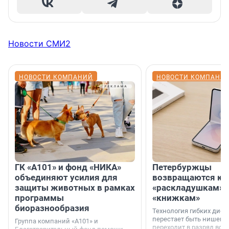
Новости СМИ2
НОВОСТИ КОМПАНИЙ
НОВОСТИ КОМПАНИ
ГК «А101» и фонд «НИКА»
Петербуржцы
объединяют усилия для
возвращаются к
защиты животных в рамках
«раскладушкам» 
программы
«книжкам»
биоразнообразия
Технология гибких дисп
перестает быть нишевы
Группа компаний «А101» и
переходит в разряд вос