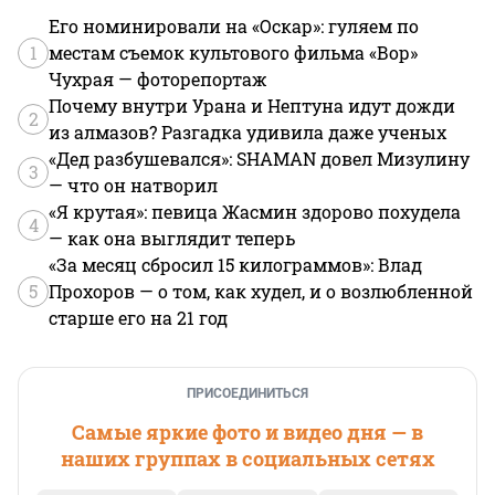
Его номинировали на «Оскар»: гуляем по
1
местам съемок культового фильма «Вор»
Чухрая — фоторепортаж
Почему внутри Урана и Нептуна идут дожди
2
из алмазов? Разгадка удивила даже ученых
«Дед разбушевался»: SHAMAN довел Мизулину
3
— что он натворил
«Я крутая»: певица Жасмин здорово похудела
4
— как она выглядит теперь
«За месяц сбросил 15 килограммов»: Влад
5
Прохоров — о том, как худел, и о возлюбленной
старше его на 21 год
ПРИСОЕДИНИТЬСЯ
Самые яркие фото и видео дня — в
наших группах в социальных сетях