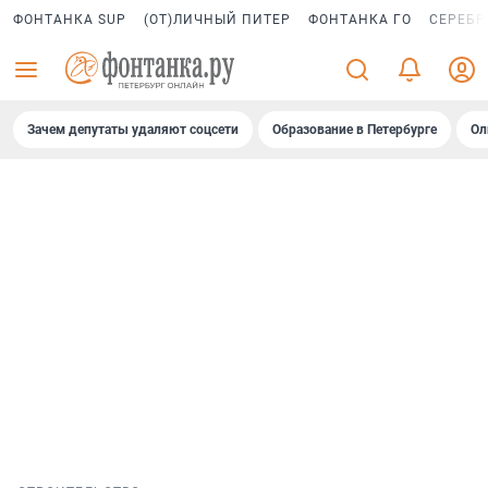
ФОНТАНКА SUP
(ОТ)ЛИЧНЫЙ ПИТЕР
ФОНТАНКА ГО
СЕРЕБР
Зачем депутаты удаляют соцсети
Образование в Петербурге
Ол