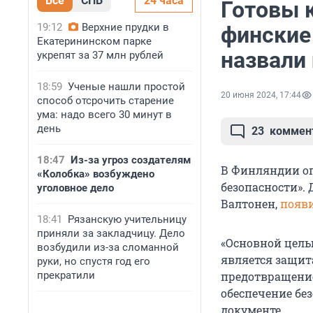
Все
СПБ
24 часа
Готовы к
19:12
Верхние прудки в
финские
Екатерининском парке
назвали
укрепят за 37 млн рублей
18:59
Ученые нашли простой
20 июня 2024, 17:44
способ отсрочить старение
ума: надо всего 30 минут в
день
23
коммен
18:47
Из-за угроз создателям
В Финляндии оп
«Колобка» возбуждено
безопасности».
уголовное дело
Валтонен,
появ
18:41
Рязанскую учительницу
приняли за закладчицу. Дело
«Основной цел
возбудили из-за сломанной
является защит
руки, но спустя год его
прекратили
предотвращение
обеспечение без
документе.