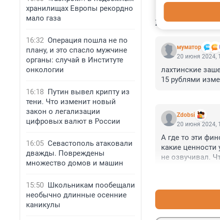
хранилищах Европы рекордно
мало газа
КОММЕНТАР
16:32
Операция пошла не по
муматор
плану, и это спасло мужчине
20 июня 2024, 
органы: случай в Институте
онкологии
лахтинские заше
15 рублями изме
16:18
Путин вывел крипту из
тени. Что изменит новый
закон о легализации
Zdobsi
цифровых валют в России
20 июня 2024, 
А где то эти фи
16:05
Севастополь атаковали
какие ценности 
дважды. Повреждены
не озвучивал. Ч
множество домов и машин
15:50
Школьникам пообещали
необычно длинные осенние
каникулы