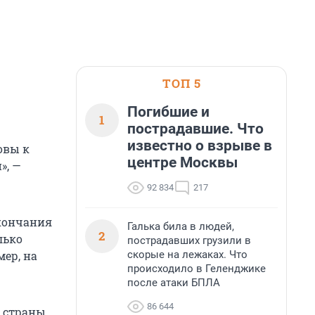
ТОП 5
Погибшие и
1
пострадавшие. Что
известно о взрыве в
овы к
центре Москвы
», —
92 834
217
окончания
Галька била в людей,
2
лько
пострадавших грузили в
скорые на лежаках. Что
ер, на
происходило в Геленджике
после атаки БПЛА
86 644
 страны.