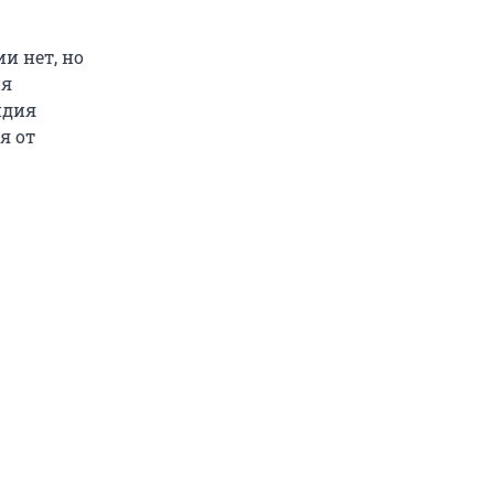
и нет, но
ия
ндия
я от