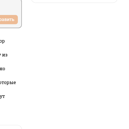
равить
ор
 из
но
которые
ут