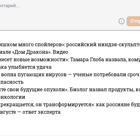
Отп
ишком много спойлеров»: российский ниндзя-скульпт
риале «Дом Дракона». Видео
несет новые возможности»: Тамара Глоба назвала, кому
ака улыбнется удача
 волна пугающих вирусов — ученые потребовали сроч
опасность
те свои будущие опухоли». Биолог назвал продукты, 
онкологии
прекращается, он трансформируется»: как россияне буд
вгусте — ответ эксперта