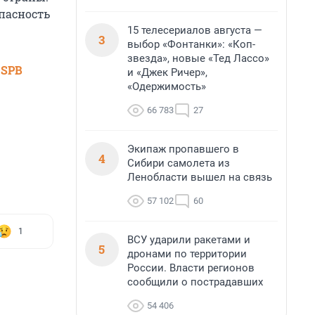
опасность
15 телесериалов августа —
3
выбор «Фонтанки»: «Коп-
звезда», новые «Тед Лассо»
 SPB
и «Джек Ричер»,
«Одержимость»
66 783
27
Экипаж пропавшего в
4
Сибири самолета из
Ленобласти вышел на связь
57 102
60
1
ВСУ ударили ракетами и
5
дронами по территории
России. Власти регионов
сообщили о пострадавших
54 406