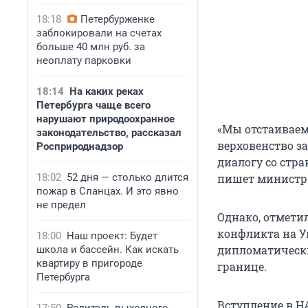
18:18
Петербурженке
заблокировали на счетах
больше 40 млн руб. за
неоплату парковки
18:14
На каких реках
Петербурга чаще всего
нарушают природоохранное
«Мы отстаиваем
законодательство, рассказал
верховенство за
Росприроднадзор
диалогу со стр
18:02
52 дня — столько длится
пишет министр
пожар в Сланцах. И это явно
не предел
Однако, отмети
конфликта на У
18:00
Наш проект: Будет
дипломатически
школа и бассейн. Как искать
квартиру в пригороде
границе.
Петербурга
Вступление в Н