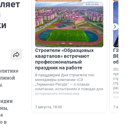
еляет
и
ки
Строители «Образцовых
ГЭС, м
кварталов» встречают
ВВП: в
профессиональный
об ист
праздник на работе
2026-й —
олитике
професси
В преддверии Дня строителя топ-
Элиной
строителе
менеджеры компании «СЗ
строителя
ы.
„Терминал-Ресурс“ — о планах
раз. В ГК
компании, испытаниях и поводах для
появился
осторожного оптимизма.
поменяла
яндии
7 августа, 18:00
7 августа,
аны,
же
о в