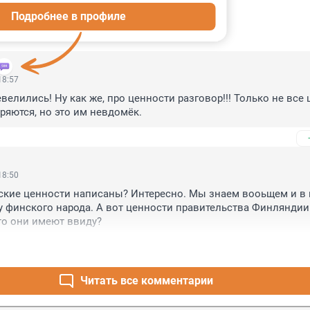
Подробнее в профиле
ИИ
23
18:57
велились! Ну как же, про ценности разговор!!! Только не все 
ряются, но это им невдомёк.
18:50
нские ценности написаны? Интересно. Мы знаем вооьщем и в 
у финского народа. А вот ценности правительства Финляндии 
то они имеют ввиду?
Читать все комментарии