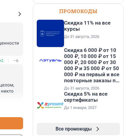
ПРОМОКОДЫ
Скидка 11% на все
курсы
До 31 августа, 2026
ценности 
Скидка 6 000 ₽ от 10
000 ₽, 10 000 ₽ от 15
+2
–6
000 ₽, 20 000 ₽ от 30
000 ₽ и 35 000 ₽ от 50
000 ₽ на первый и все
повторные заказы по
целом, 
промокоду НАБЕРИ
До 31 августа, 2026
никто 
Скидка 5% на все
сертификаты
До 1 января, 2027
+2
–0
Все промокоды