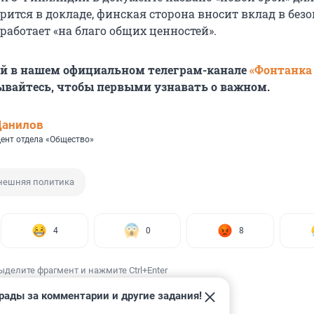
орится в докладе, финская сторона вносит вклад в без
 работает «на благо общих ценностей».
ей в нашем официальном телеграм-канале
«Фонтанка
ывайтесь, чтобы первыми узнавать о важном.
Данилов
ент отдела «Общество»
нешняя политика
4
0
8
ыделите фрагмент и нажмите Ctrl+Enter
рады за комментарии и другие задания!