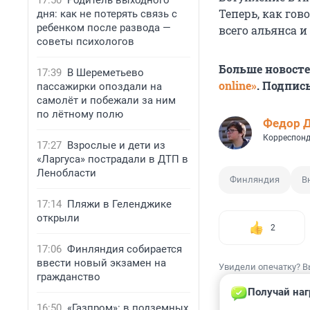
17:50
Родитель выходного
Теперь, как гов
дня: как не потерять связь с
ребенком после развода —
всего альянса и
советы психологов
Больше новост
17:39
В Шереметьево
online»
. Подпис
пассажирки опоздали на
самолёт и побежали за ним
по лётному полю
Федор 
Корреспонд
17:27
Взрослые и дети из
«Ларгуса» пострадали в ДТП в
Ленобласти
Финляндия
В
17:14
Пляжи в Геленджике
открыли
2
17:06
Финляндия собирается
ввести новый экзамен на
Увидели опечатку? В
гражданство
Получай наг
16:50
«Газпром»: в подземных