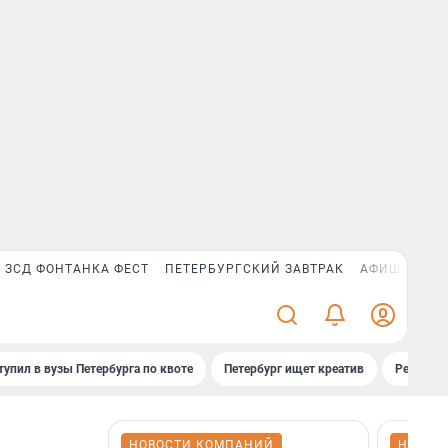
ЗСД ФОНТАНКА ФЕСТ
ПЕТЕРБУРГСКИЙ ЗАВТРАК
АФИША PLUS
тупил в вузы Петербурга по квоте
Петербург ищет креатив
Рейтинги
НОВОСТИ КОМПАНИЙ
НОВОС