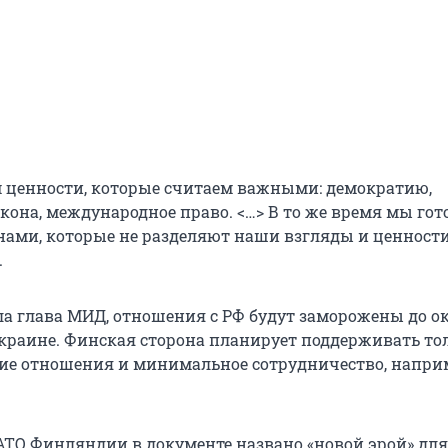
 ценности, которые считаем важными: демократию,
кона, международное право. <…> В то же время мы гот
анами, которые не разделяют наши взгляды и ценности
.
ла глава МИД, отношения с РФ будут заморожены до 
краине. Финская сторона планирует поддерживать то
е отношения и минимальное сотрудничество, наприм
АТО Финляндии в документе названо «новой эрой» для