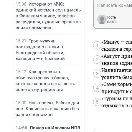
15:36
История от МЧС:
одинокий яхтсмен сел на мель
в Финском заливе, телефон
Гость
разрядился, судовые средства
Войти
связи сломались
15:21
Трое мужчин
«Минус — сл
1
пострадали от атаки в
снялся в се
Белгородской области,
«Август при
женщина — в Брянской
2
знаков зоди
Надвигается
15:12
Как превратить
3
усилить без
обычную гречку в блюдо,
которое хочется есть: шесть
«Сами корми
4
советов нутрициолога
приводят к 
«Туризм не 
5
15:00
Наш проект: Работа для
отдыхать в а
сов. Как искать вакансию без
ранних подъемов
14:56
Пожар на Ильском НПЗ