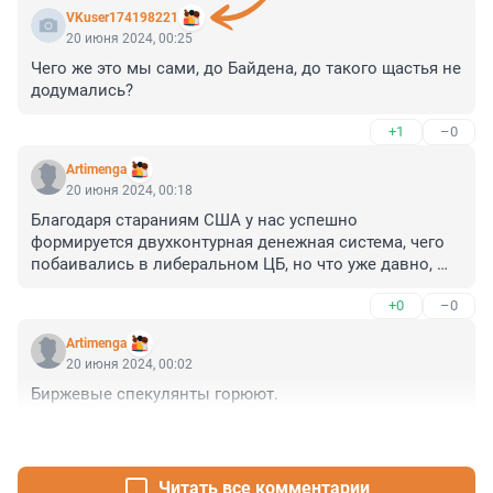
VKuser174198221
20 июня 2024, 00:25
Чего же это мы сами, до Байдена, до такого щастья не 
додумались?
+1
–0
Artimenga
20 июня 2024, 00:18
Благодаря стараниям США у нас успешно 
формируется двухконтурная денежная система, чего 
побаивались в либеральном ЦБ, но что уже давно, 
еще до сво, предлагали национально 
+0
–0
ориентированные экономисты (и кейсианцы и 
политэкономы).
Artimenga
20 июня 2024, 00:02
Биржевые спекулянты горюют.
+0
–1
Читать все комментарии