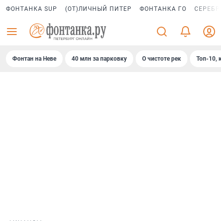
ФОНТАНКА SUP
(ОТ)ЛИЧНЫЙ ПИТЕР
ФОНТАНКА ГО
СЕРЕБР
Фонтан на Неве
40 млн за парковку
О чистоте рек
Топ-10, 