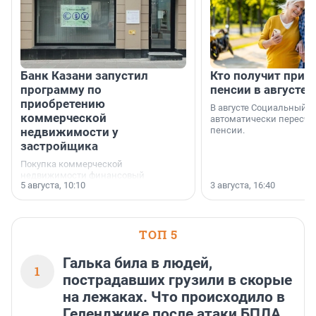
Банк Казани запустил
Кто получит приб
программу по
пенсии в августе
приобретению
В августе Социальный 
коммерческой
автоматически пересчи
недвижимости у
пенсии.
застройщика
Покупка коммерческой
недвижимости финансовый
5 августа, 10:10
3 августа, 16:40
инструмент, доступный для многих
предпринимателей. Будь то новый
офис, склад, торговое помещение
или готовый арендный бизнес —
успех сделки зависит от правильного
ТОП 5
выбора объекта и грамотного
финансирования.
Галька била в людей,
1
пострадавших грузили в скорые
на лежаках. Что происходило в
Геленджике после атаки БПЛА