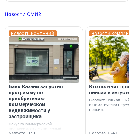
Новости СМИ2
НОВОСТИ КОМПАНИЙ
НОВОСТИ КОМПАНИ
Банк Казани запустил
Кто получит приб
программу по
пенсии в августе
приобретению
В августе Социальный 
коммерческой
автоматически пересчи
недвижимости у
пенсии.
застройщика
Покупка коммерческой
недвижимости финансовый
5 августа, 10:10
3 августа, 16:40
инструмент, доступный для многих