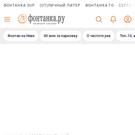
ФОНТАНКА SUP
(ОТ)ЛИЧНЫЙ ПИТЕР
ФОНТАНКА ГО
СЕРЕБР
Фонтан на Неве
40 млн за парковку
О чистоте рек
Топ-10, 