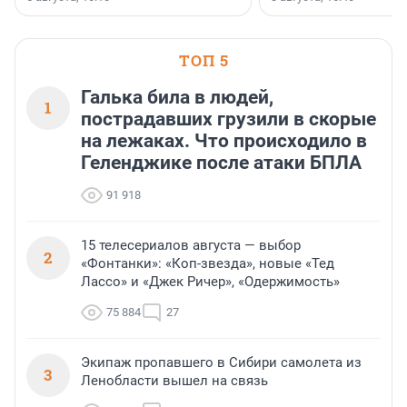
предпринимателей. Будь то новый
офис, склад, торговое помещение
или готовый арендный бизнес —
успех сделки зависит от правильного
ТОП 5
выбора объекта и грамотного
финансирования.
Галька била в людей,
1
пострадавших грузили в скорые
на лежаках. Что происходило в
Геленджике после атаки БПЛА
91 918
15 телесериалов августа — выбор
2
«Фонтанки»: «Коп-звезда», новые «Тед
Лассо» и «Джек Ричер», «Одержимость»
75 884
27
Экипаж пропавшего в Сибири самолета из
3
Ленобласти вышел на связь