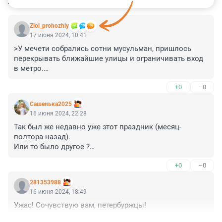
КОММЕНТАРИИ
34
Zloi_prohozhiy
17 июня 2024, 10:41
>У мечети собрались сотни мусульман, пришлось 
перекрывать ближайшие улицы и ограничивать вход 
в метро.

+0
–0
так может праздновать чужие праздники не стоит, 
чтобы нормальным людям жизнь не портить?
Сашенька2025
16 июня 2024, 22:28
Так был же недавно уже этот праздник (месяц-
полтора назад).

Или то было другое ?

У нас пасха ОДИН раз в год.

+0
–0
А у них 2-3 раза или как ?
281353988
16 июня 2024, 18:49
Ужас! Сочувствую вам, петербуржцы!