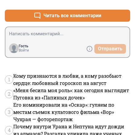
+13
–2
Читать все комментарии
Гость
Отправить
Войти
Кому признаются в любви, а кому разобьют
1
сердце: любовный гороскоп на август
«Меня бесила моя роль»: как сегодня выглядит
2
Пуговка из «Папиных дочек»
Его номинировали на «Оскар»: гуляем по
3
местам съемок культового фильма «Вор»
Чухрая — фоторепортаж
Почему внутри Урана и Нептуна идут дожди
4
из алмазов? Разгадка удивила даже ученых