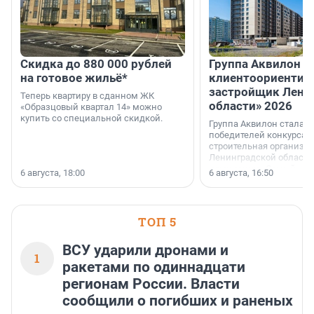
Скидка до 880 000 рублей
Группа Аквилон 
на готовое жильё*
клиентоориентир
застройщик Лени
Теперь квартиру в сданном ЖК
области» 2026
«Образцовый квартал 14» можно
купить со специальной скидкой.
Группа Аквилон стала 
победителей конкурса 
строительная организа
Ленинградской области 
номинации «Самый
6 августа, 18:00
6 августа, 16:50
клиентоориентированн
застройщик Ленинград
области».
ТОП 5
ВСУ ударили дронами и
1
ракетами по одиннадцати
регионам России. Власти
сообщили о погибших и раненых