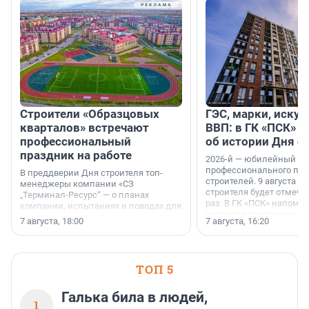
Строители «Образцовых
ГЭС, марки, искус
кварталов» встречают
ВВП: в ГК «ПСК» р
профессиональный
об истории Дня с
праздник на работе
2026-й — юбилейный го
профессионального пр
В преддверии Дня строителя топ-
строителей. 9 августа 2
менеджеры компании «СЗ
строителя будет отмечат
„Терминал-Ресурс“ — о планах
раз. В ГК «ПСК» напомни
компании, испытаниях и поводах для
появился праздник и к
осторожного оптимизма.
7 августа, 18:00
7 августа, 16:20
поменялась роль строит
ТОП 5
Галька била в людей,
1