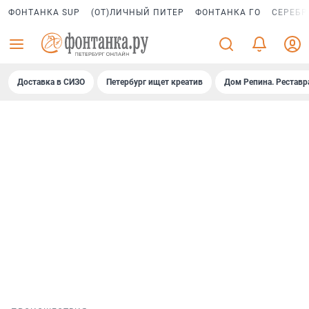
ФОНТАНКА SUP
(ОТ)ЛИЧНЫЙ ПИТЕР
ФОНТАНКА ГО
СЕРЕБР
Доставка в СИЗО
Петербург ищет креатив
Дом Репина. Реставр