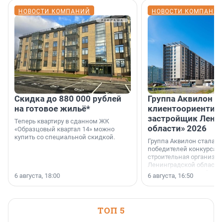
НОВОСТИ КОМПАНИЙ
НОВОСТИ КОМПАНИ
Скидка до 880 000 рублей
Группа Аквилон 
на готовое жильё*
клиентоориентир
застройщик Лени
Теперь квартиру в сданном ЖК
области» 2026
«Образцовый квартал 14» можно
купить со специальной скидкой.
Группа Аквилон стала 
победителей конкурса 
строительная организа
Ленинградской области 
номинации «Самый
6 августа, 18:00
6 августа, 16:50
клиентоориентированн
застройщик Ленинград
области».
ТОП 5