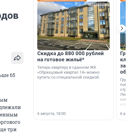
рдов
Скидка до 880 000 рублей
Группа
на готовое жильё*
клиен
застро
Теперь квартиру в сданном ЖК
област
«Образцовый квартал 14» можно
ьше 65
купить со специальной скидкой.
Группа А
победите
строител
Ленингра
ным
номинац
клиенто
адлежали
застройщ
6 августа, 18:00
6 августа,
твенным
области»
оргового
Еще три