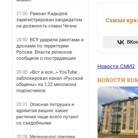
21:00
Рамзан Кадыров
Самые ярки
зарегистрирован кандидатом
на должность главы Чечни
20:50
ВСУ ударили ракетами и
ВКо
дронами по территории
России. Власти регионов
сообщили о пострадавших
Новости СМИ2
20:40
«Вот и все…» YouTube
заблокировал канал «Русской
НОВОСТИ КО
общины» на 1,22 миллиона
подписчиков
20:31
Опасная петрушка и
ядовитая вишня: какие
растения чаще всего путают
со съедобными
20:28
Метеоролог предрек