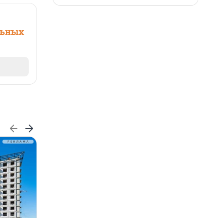
льных