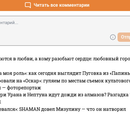
Читать все комментарии
Отп
ются в любви, а кому разобьют сердце: любовный гор
а моя роль»: как сегодня выглядит Пуговка из «Папин
овали на «Оскар»: гуляем по местам съемок культово
я — фоторепортаж
ри Урана и Нептуна идут дожди из алмазов? Разгадка
х
евался»: SHAMAN довел Мизулину — что он натворил