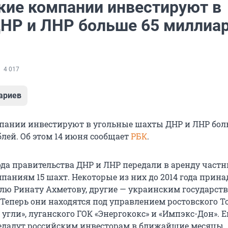
кие компании инвестируют в
НР и ЛНР больше 65 миллиа
4 017
ариев
пании инвестируют в угольные шахты ДНР и ЛНР бол
лей. Об этом 14 июня сообщает
РБК
.
года правительства ДНР и ЛНР передали в аренду част
паниям 15 шахт. Некоторые из них до 2014 года прин
ю Ринату Ахметову, другие — украинским государс
Теперь они находятся под управлением ростовского Т
угли», луганского ГОК «Энергококс» и «Импэкс-Дон». 
дадут российским инвесторам в ближайшие месяцы.