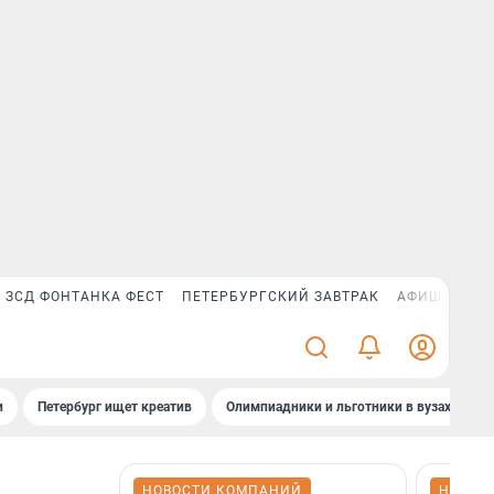
ЗСД ФОНТАНКА ФЕСТ
ПЕТЕРБУРГСКИЙ ЗАВТРАК
АФИША PLUS
и
Петербург ищет креатив
Олимпиадники и льготники в вузах СПб
НОВОСТИ КОМПАНИЙ
НОВОС