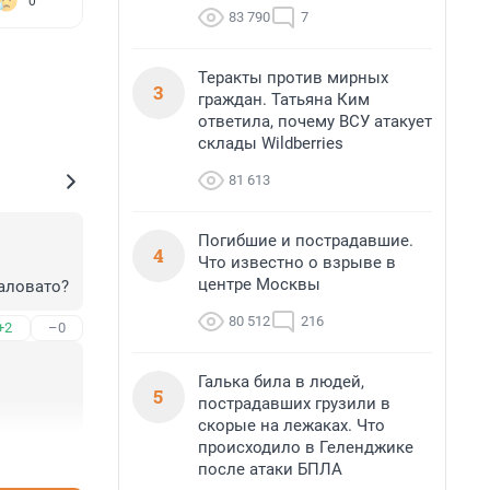
0
83 790
7
Теракты против мирных
3
граждан. Татьяна Ким
ответила, почему ВСУ атакует
склады Wildberries
81 613
Погибшие и пострадавшие.
4
Что известно о взрыве в
центре Москвы
маловато?
80 512
216
+2
–0
Галька била в людей,
5
пострадавших грузили в
скорые на лежаках. Что
происходило в Геленджике
+1
–0
после атаки БПЛА