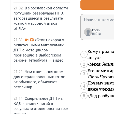
21:32
В Ярославской области
потушили резервуары НПЗ,
загоревшиеся в результате
«самой массовой атаки
БПЛА»
Гость
Войти
21:31
«Стоит скорая с
включенными мигалками»:
ДТП с мотоциклом
Кому призна
1
произошло в Выборгском
август
районе Петербурга — видео
2
«Меня бесил
Его номинир
21:21
Чем отличается корм
3
«Вор» Чухра
для стерилизованных котов
от обычного, объясняет
Почему внут
4
ветеринар
даже учены
5
«Дед разбуш
21:11
Смертельное ДТП на
КАД: человек погиб в
результате столкновения трех
машин