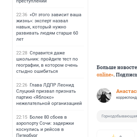
преступлений
22:36
«От этого зависит ваша
жизнь»: эксперт назвал
навык, который нужно
развивать людям старше 60
лет
22:28
Справится даже
школьник: пройдите тест по
географии, в котором очень
Больше новост
стыдно ошибиться
online»
. Подпис
22:26
Глава ЛДПР Леонид
Анастас
Слуцкий призвал признать
партию «Яблоко»
корреспонд
нежелательной организацией
Горнодобывающая
22:15
Более 80 сбоев в
аэропорту Сочи: задержки
коснулись и рейсов в
Петербург