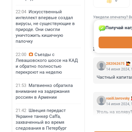
0
22:04
Искусственный
Увидели опечатку? В
интеллект впервые создал
вирусы, не существующие в
Получай наг
природе. Они смогли
уничтожить кишечную
палочку
КОММЕНТАР
22:00
Съезды с
Левашовского шоссе на КАД
282062675
и обратно полностью
14 июня 2024, 
перекроют на неделю
Частный капитал
21:53
Матвиенко обратила
внимание на задержания
россиян в Армении
vasili.lavrovsky
14 июня 2024, 
21:42
Швеция передаст
Уголь на холяву
Украине танкер Caffa,
захваченный во время
следования в Петербург