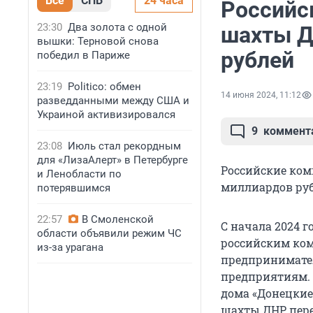
Все
СПБ
24 часа
Российс
23:30
Два золота с одной
шахты Д
вышки: Терновой снова
рублей
победил в Париже
23:19
Politico: обмен
14 июня 2024, 11:12
разведданными между США и
Украиной активизировался
9
коммент
23:08
Июль стал рекордным
для «ЛизаАлерт» в Петербурге
Российские ком
и Ленобласти по
миллиардов руб
потерявшимся
22:57
В Смоленской
С начала 2024 
области объявили режим ЧС
российским ком
из-за урагана
предпринимател
предприятиям. 
дома «Донецкие 
шахты ДНР пере