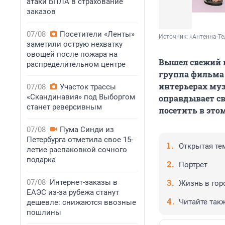
атаки БПЛА в страхование
заказов
07/08
Посетители «Ленты»
Источник: 
«Антенна-Те
заметили острую нехватку
овощей после пожара на
Вышел свежий н
распределительном центре
группа фильма
интерьерах муз
07/08
Участок трассы
«Скандинавия» под Выборгом
оправдывает св
станет реверсивным
посетить в этом
07/08
Пума Синди из
Петербурга отметила свое 15-
Открытая те
летие распаковкой сочного
подарка
Портрет
07/08
Интернет-заказы в
Жизнь в гор
ЕАЭС из-за рубежа станут
Читайте так
дешевле: снижаются ввозные
пошлины