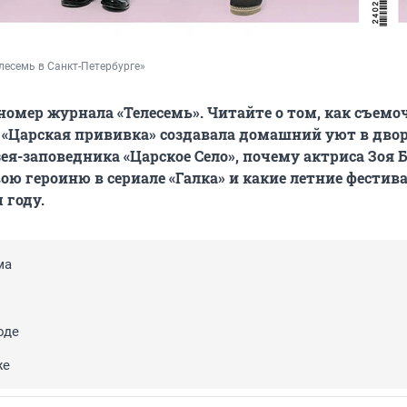
лесемь в Санкт-Петербурге»
омер журнала «Телесемь». Читайте о том, как съемо
 «Царская прививка» создавала домашний уют в дво
ея-заповедника «Царское Село», почему актриса Зоя 
ою героиню в сериале «Галка» и какие летние фестив
 году.
ма
оде
же