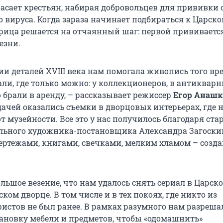
пасает крестьян, набирая добровольцев для прививки 
 вируса. Когда зараза начинает подбираться к Царск
трица решается на отчаянный шаг: первой прививаетс
езни.
ии деталей XVIII века нам помогала живопись того вр
ли, где только можно: у коллекционеров, в антиквар
о брали в аренду, – рассказывает режиссер
Егор Анаш
дачей оказались съемки в дворцовых интерьерах, где 
т музейности. Все это у нас получилось благодаря ст
льного художника-постановщика Александра Загоски
ертежами, книгами, свечками, мелким хламом – созд
ольшое везение, что нам удалось снять сериал в Царско
ком дворце. В том числе и в тех покоях, где никто из
истов не был ранее. В рамках разумного нам разреша
тановку мебели и предметов, чтобы «одомашнить»