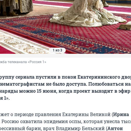
1 из 3
ужба телеканала «Россия 1»
уппу сериала пустили в покои Екатерининского дво
инематографистам не было доступа. Полюбоваться на
наряды можно 15 июня, когда проект выходит в эфир
я 1».
ажет о периоде правления Екатерины Великой (
Ирина
да Россию охватила эпидемия оспы, которая унесла ты
рессивный барин, врач Владимир Бельский (
Антон