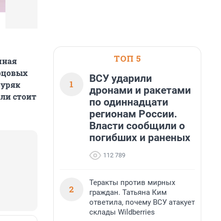
ТОП 5
чная
рцовых
ВСУ ударили
1
Буряк
дронами и ракетами
али стоит
по одиннадцати
регионам России.
Власти сообщили о
погибших и раненых
112 789
Теракты против мирных
2
граждан. Татьяна Ким
ответила, почему ВСУ атакует
склады Wildberries