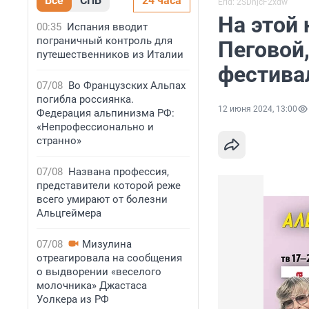
Все
СПБ
24 часа
Erid: 2SDnjcF2xdw
На этой
00:35
Испания вводит
пограничный контроль для
Пеговой,
путешественников из Италии
фестива
07/08
Во Французских Альпах
погибла россиянка.
12 июня 2024, 13:00
Федерация альпинизма РФ:
«Непрофессионально и
странно»
07/08
Названа профессия,
представители которой реже
всего умирают от болезни
Альцгеймера
07/08
Мизулина
отреагировала на сообщения
о выдворении «веселого
молочника» Джастаса
Уолкера из РФ