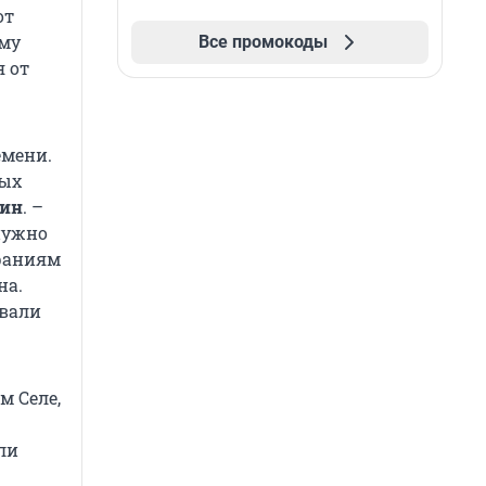
от
ому
Все промокоды
я от
емени.
ных
кин
. –
нужно
араниям
на.
авали
м Селе,
ли