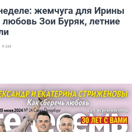
 неделе: жемчуга для Ирины
 любовь Зои Буряк, летние
ли
9 339