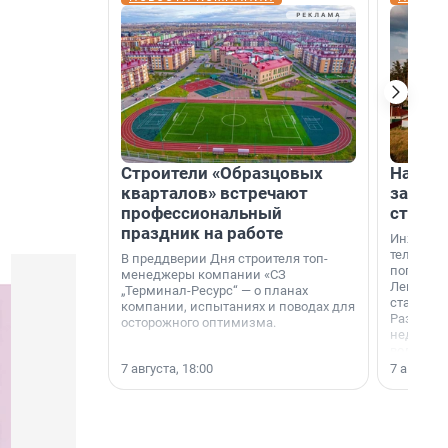
Строители «Образцовых
На вод
кварталов» встречают
зарабо
профессиональный
станци
праздник на работе
Инженер
телеком-
В преддверии Дня строителя топ-
популярн
менеджеры компании «СЗ
Ленингра
„Терминал-Ресурс“ — о планах
станции 
компании, испытаниях и поводах для
Раздолин
осторожного оптимизма.
недалеко
водопада
7 августа, 18:00
7 августа,