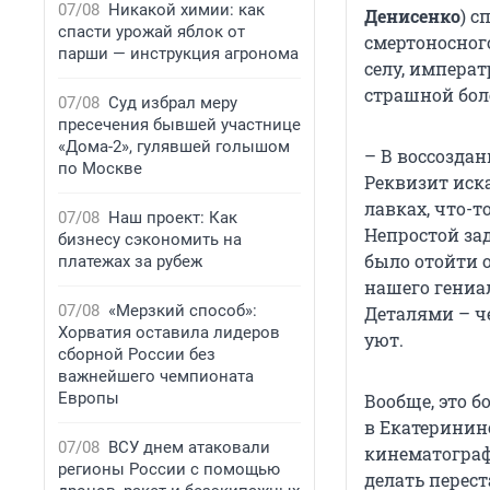
07/08
Никакой химии: как
Денисенко
) с
спасти урожай яблок от
смертоносного
парши — инструкция агронома
селу, импера
страшной бол
07/08
Суд избрал меру
пресечения бывшей участнице
«Дома-2», гулявшей голышом
– В воссоздан
по Москве
Реквизит иска
лавках, что-т
07/08
Наш проект: Как
Непростой за
бизнесу сэкономить на
было отойти о
платежах за рубеж
нашего гениа
07/08
«Мерзкий способ»:
Деталями – ч
Хорватия оставила лидеров
уют.
сборной России без
важнейшего чемпионата
Европы
Вообще, это б
в Екатерининс
07/08
ВСУ днем атаковали
кинематограф
регионы России с помощью
делать перес