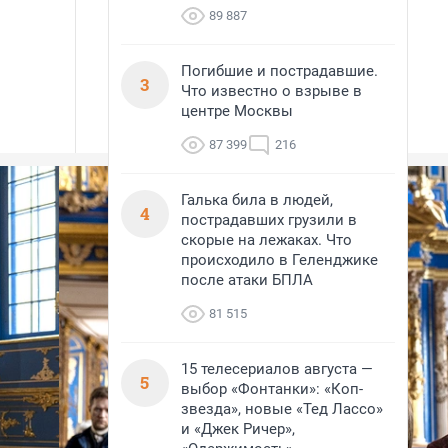
89 887
Погибшие и пострадавшие.
3
Что известно о взрыве в
центре Москвы
87 399
216
Галька била в людей,
4
пострадавших грузили в
скорые на лежаках. Что
происходило в Геленджике
после атаки БПЛА
81 515
15 телесериалов августа —
5
выбор «Фонтанки»: «Коп-
звезда», новые «Тед Лассо»
и «Джек Ричер»,