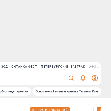
ЗСД ФОНТАНКА ФЕСТ
ПЕТЕРБУРГСКИЙ ЗАВТРАК
АФИША PLUS
рбург ищет креатив
Основатель Levrana и критика Татьяны Ким
Зач
НОВОСТИ КОМПАНИЙ
НОВОС