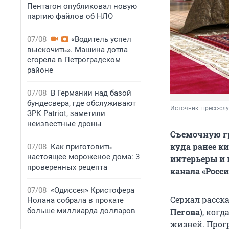
Пентагон опубликовал новую
партию файлов об НЛО
07/08
«Водитель успел
выскочить». Машина дотла
сгорела в Петроградском
районе
07/08
В Германии над базой
бундесвера, где обслуживают
Источник: 
пресс-сл
ЗРК Patriot, заметили
неизвестные дроны
Съемочную гр
куда ранее к
07/08
Как приготовить
настоящее мороженое дома: 3
интерьеры и 
проверенных рецепта
канала «Росси
07/08
«Одиссея» Кристофера
Сериал расск
Нолана собрала в прокате
больше миллиарда долларов
Пегова
), ког
жизней. Прог