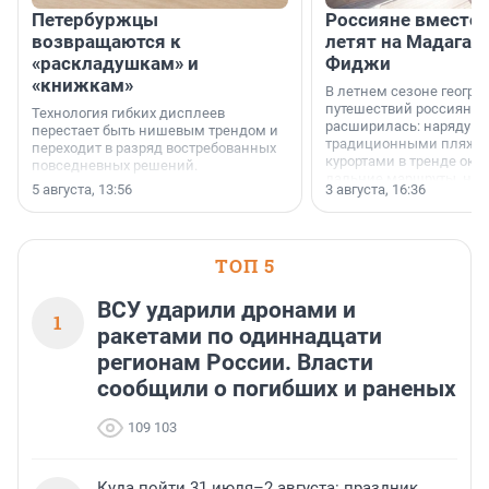
Петербуржцы
Россияне вместо
возвращаются к
летят на Мадагас
«раскладушкам» и
Фиджи
«книжкам»
В летнем сезоне геогра
путешествий россиян з
Технология гибких дисплеев
расширилась: наряду с
перестает быть нишевым трендом и
традиционными пляж
переходит в разряд востребованных
курортами в тренде ока
повседневных решений.
дальние маршруты, нап
5 августа, 13:56
3 августа, 16:36
острова Африки и Азии,
свидетельствуют данны
МегаФона.
ТОП 5
ВСУ ударили дронами и
1
ракетами по одиннадцати
регионам России. Власти
сообщили о погибших и раненых
109 103
Куда пойти 31 июля–2 августа: праздник