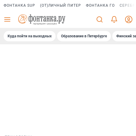
ФОНТАНКА SUP
(ОТ)ЛИЧНЫЙ ПИТЕР
ФОНТАНКА ГО
СЕРЕБР
Куда пойти на выходных
Образование в Петербурге
Финский за