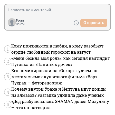
Гость
Отправить
Войти
Кому признаются в любви, а кому разобьют
1
сердце: любовный гороскоп на август
«Меня бесила моя роль»: как сегодня выглядит
2
Пуговка из «Папиных дочек»
Его номинировали на «Оскар»: гуляем по
3
местам съемок культового фильма «Вор»
Чухрая — фоторепортаж
Почему внутри Урана и Нептуна идут дожди
4
из алмазов? Разгадка удивила даже ученых
«Дед разбушевался»: SHAMAN довел Мизулину
5
— что он натворил