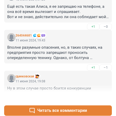
Ещё есть такая Алиса, я ее запрещаю на телефоне, а 
она всё время вылезает и спрашивает. 

Вот и не знаю, действительно ли она соблюдает мой 
запрет или всё же слушает и пишит потихоньку. 

+1
–0
В телевизорах кста тоже предустановлена Алиса.
264044681
11 июня 2024, 19:43
Вполне разумные опасения, но, в таких случаях, на 
предприятия просто запрещают проносить 
опеределенную технику. Однако, от болтуна 
доброхота не убережёт даже полное отсутствие оной, 
+1
–1
увы.
гденковская
11 июня 2024, 19:08
Ну в этом случае просто боится конкуренции
+1
–2
Читать все комментарии