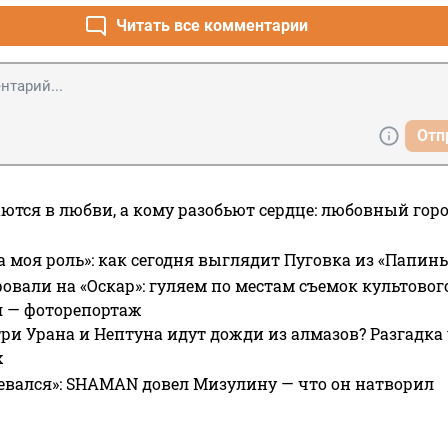
Читать все комментарии
Отп
ются в любви, а кому разобьют сердце: любовный гор
а моя роль»: как сегодня выглядит Пуговка из «Папин
овали на «Оскар»: гуляем по местам съемок культово
я — фоторепортаж
ри Урана и Нептуна идут дожди из алмазов? Разгадка
х
евался»: SHAMAN довел Мизулину — что он натворил