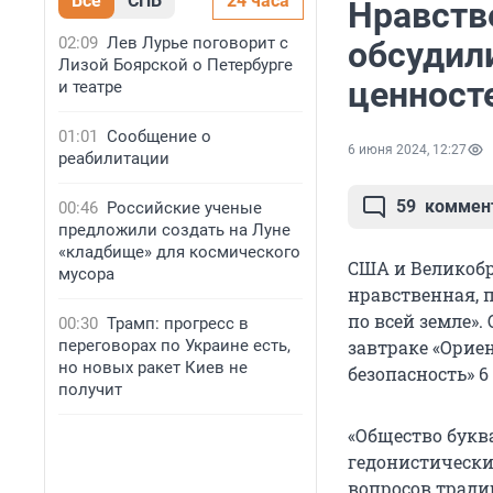
Все
СПБ
24 часа
Нравств
02:09
Лев Лурье поговорит с
обсудил
Лизой Боярской о Петербурге
ценност
и театре
01:01
Сообщение о
6 июня 2024, 12:27
реабилитации
59
коммен
00:46
Российские ученые
предложили создать на Луне
«кладбище» для космического
США и Великобр
мусора
нравственная, 
по всей земле».
00:30
Трамп: прогресс в
переговорах по Украине есть,
завтраке «Орие
но новых ракет Киев не
безопасность» 6
получит
«Общество букв
гедонистически
вопросов тради