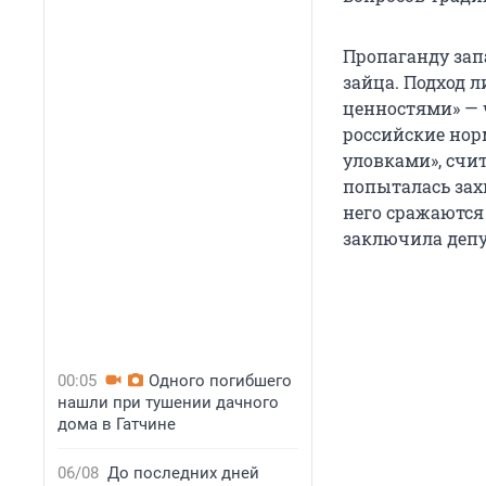
Пропаганду запа
зайца. Подход 
ценностями» — 
российские нор
уловками», счи
попыталась захв
него сражаются 
заключила депу
00:05
Одного погибшего
нашли при тушении дачного
дома в Гатчине
06/08
До последних дней