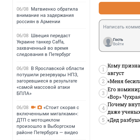
06/08
Матвиенко обратила
внимание на задержания
россиян в Армении
06/08
Швеция передаст
Гость
Украине танкер Caffa,
Войти
захваченный во время
следования в Петербург
Кому призна
06/08
В Ярославской области
1
август
потушили резервуары НПЗ,
2
«Меня бесил
загоревшиеся в результате
«самой массовой атаки
Его номинир
3
БПЛА»
«Вор» Чухра
Почему внут
06/08
«Стоит скорая с
4
даже учены
включенными мигалками»:
5
«Дед разбуш
ДТП с мотоциклом
произошло в Выборгском
районе Петербурга — видео