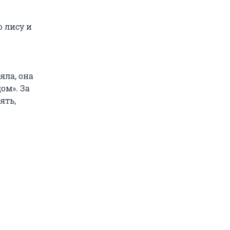
о лису и
яла, она
ом». За
ять,