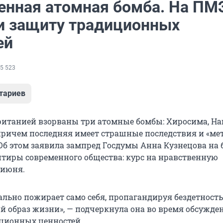
енная атомная бомба. На П
и защиту традиционных
ей
5 523
тариев
итанией взорваны три атомные бомбы: Хиросима, На
причем последняя имеет страшные последствия и «ме
 Об этом заявила зампред Госдумы Анна Кузнецова на 
нтиры современного общества: курс на нравственную
 июня.
ально пожирает само себя, пропагандируя бездетность
й образ жизни», — подчеркнула она во время обсужде
ционных ценностей.