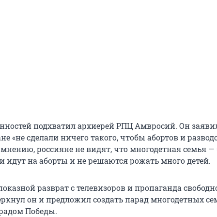
енностей подхватил архиерей РПЦ Амвросий. Он заявил
ане «не сделали ничего такого, чтобы абортов и развод
 мнению, россияне не видят, что многодетная семья — 
и идут на аборты и не решаются рожать много детей.
показной разврат с телевизоров и пропаганда свободн
еркнул он и предложил создать парад многодетных сем
арадом Победы.