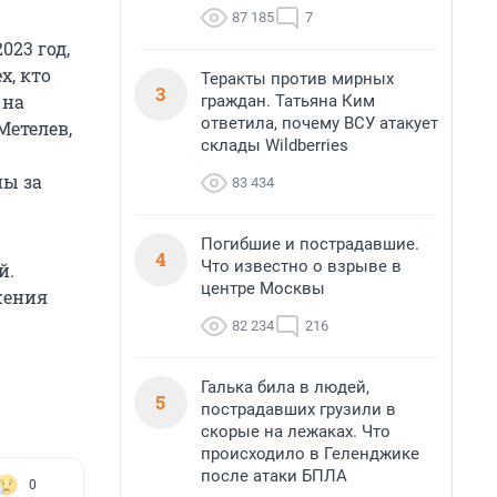
87 185
7
023 год,
х, кто
Теракты против мирных
3
 на
граждан. Татьяна Ким
ответила, почему ВСУ атакует
Метелев,
склады Wildberries
ны за
83 434
Погибшие и пострадавшие.
4
Что известно о взрыве в
й.
центре Москвы
жения
82 234
216
Галька била в людей,
5
пострадавших грузили в
скорые на лежаках. Что
происходило в Геленджике
после атаки БПЛА
0