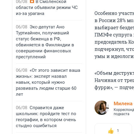
06/08
В Смоленской
области объявили режим ЧС
Особенно участ
из-за урагана
в России 28% мо
06/08
Экс-депутат Ано
выбирает бездет
Туртиайнен, получивший
ПМЭФе супруга 
статус беженца в РФ,
председатель К
обвиняется в Финляндии в
подчеркнул, чт
совершении финансовых
умы и идеологи
преступлений
06/08
«От этого зависит ваша
«Объем деструкт
жизнь»: эксперт назвал
Начиная от тре
навык, который нужно
фурри», — подче
развивать людям старше 60
лет
Милена 
06/08
Справится даже
Корреспонд
школьник: пройдите тест по
подкаста
географии, в котором очень
стыдно ошибиться
1