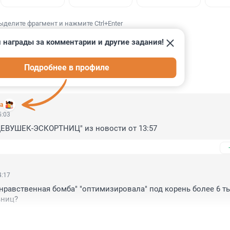
ыделите фрагмент и нажмите Ctrl+Enter
 награды за комментарии и другие задания!
Подробнее в профиле
ИИ
59
а
5:03
"ДЕВУШЕК-ЭСКОРТНИЦ" из новости от 13:57
4:17
 "нравственная бомба" "оптимизировала" под корень более 6 ты
ьниц?