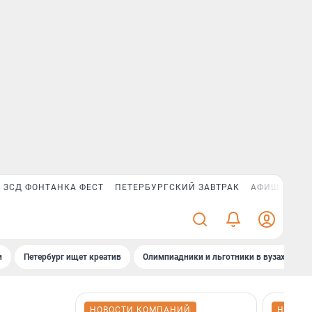
ЗСД ФОНТАНКА ФЕСТ
ПЕТЕРБУРГСКИЙ ЗАВТРАК
АФИША PLUS
и
Петербург ищет креатив
Олимпиадники и льготники в вузах СПб
НОВОСТИ КОМПАНИЙ
НОВОС