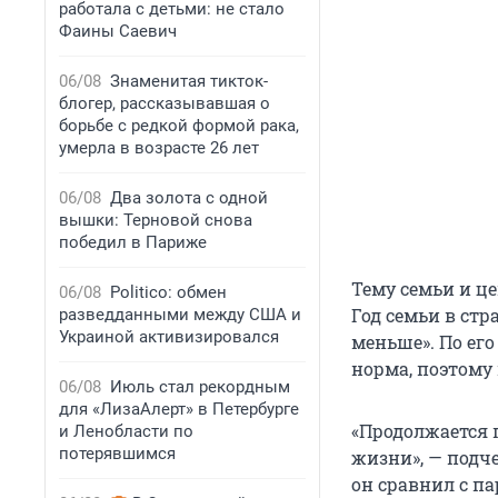
работала с детьми: не стало
Фаины Саевич
06/08
Знаменитая тикток-
блогер, рассказывавшая о
борьбе с редкой формой рака,
умерла в возрасте 26 лет
06/08
Два золота с одной
вышки: Терновой снова
победил в Париже
Тему семьи и ц
06/08
Politico: обмен
Год семьи в стр
разведданными между США и
Украиной активизировался
меньше». По его
норма, поэтому 
06/08
Июль стал рекордным
для «ЛизаАлерт» в Петербурге
«Продолжается 
и Ленобласти по
потерявшимся
жизни», — подч
он сравнил с п