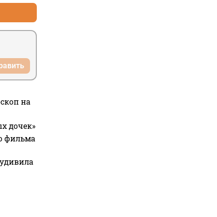
равить
оскоп на
ых дочек»
го фильма
 удивила