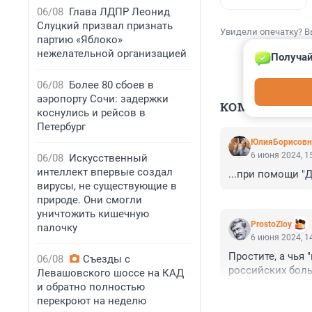
06/08
Глава ЛДПР Леонид
Слуцкий призвал признать
Увидели опечатку? В
партию «Яблоко»
нежелательной организацией
Получай
06/08
Более 80 сбоев в
аэропорту Сочи: задержки
КОММЕНТАР
коснулись и рейсов в
Петербург
ЮлияБорисовн
6 июня 2024, 1
06/08
Искусственный
интеллект впервые создал
...при помощи 
вирусы, не существующие в
природе. Они смогли
уничтожить кишечную
ProstoZloy
палочку
6 июня 2024, 1
Простите, а чья
06/08
Съезды с
российских бол
Левашовского шоссе на КАД
и обратно полностью
перекроют на неделю