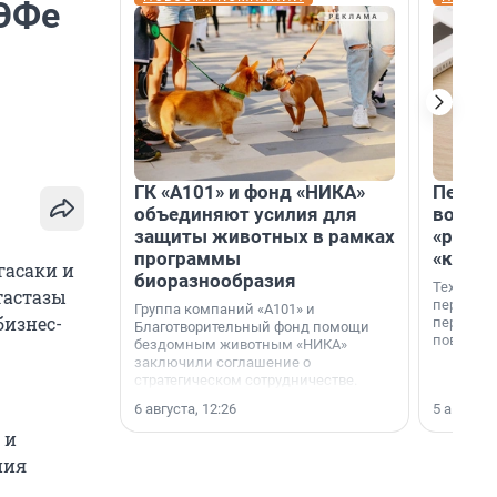
МЭФе
ГК «А101» и фонд «НИКА»
Петер
объединяют усилия для
возвр
защиты животных в рамках
«раскл
программы
«книж
гасаки и
биоразнообразия
Технолог
тастазы
перестае
Группа компаний «А101» и
бизнес-
переходи
Благотворительный фонд помощи
повседне
бездомным животным «НИКА»
заключили соглашение о
стратегическом сотрудничестве.
6 августа, 12:26
5 августа,
 и
ния