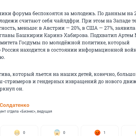
ники форума беспокоятся за молодежь. По данным на 2
лодежи считают себя чайлдфри. При этом на Западе те
ность, меньше: в Австрии — 20%, в США — 27%, заявила
главы Башкирии Каринэ Хабирова. Подхватил Артем 
омитета Госдумы по молодёжной политике, который
о Россия находится в состоянии информационной вой
ю.
ива, который льется на наших детей, конечно, большо
ш-стримеров и гендерных извращений до нового дви
ркнул он.
Солдатенко
ент отдела «Бизнес», ведущая
0
0
1