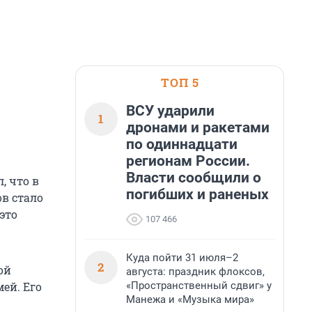
ТОП 5
ВСУ ударили
1
дронами и ракетами
по одиннадцати
регионам России.
Власти сообщили о
, что в
погибших и раненых
ов стало
это
107 466
Куда пойти 31 июля–2
2
ой
августа: праздник флоксов,
«Пространственный сдвиг» у
ей. Его
Манежа и «Музыка мира»