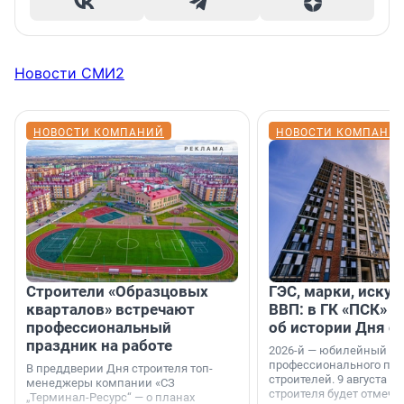
Новости СМИ2
НОВОСТИ КОМПАНИЙ
НОВОСТИ КОМПАНИ
Строители «Образцовых
ГЭС, марки, искус
кварталов» встречают
ВВП: в ГК «ПСК» р
профессиональный
об истории Дня с
праздник на работе
2026-й — юбилейный го
профессионального пр
В преддверии Дня строителя топ-
строителей. 9 августа 2
менеджеры компании «СЗ
строителя будет отмечат
„Терминал-Ресурс“ — о планах