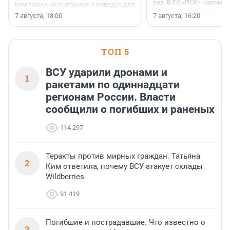
раз. В ГК «ПСК» напомни
компании, испытаниях и поводах для
появился праздник и к
осторожного оптимизма.
7 августа, 18:00
7 августа, 16:20
поменялась роль строит
ТОП 5
ВСУ ударили дронами и
1
ракетами по одиннадцати
регионам России. Власти
сообщили о погибших и раненых
114 297
Теракты против мирных граждан. Татьяна
2
Ким ответила, почему ВСУ атакует склады
Wildberries
91 419
Погибшие и пострадавшие. Что известно о
3