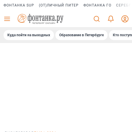
ФОНТАНКА SUP
(ОТ)ЛИЧНЫЙ ПИТЕР
ФОНТАНКА ГО
СЕРЕБР
Куда пойти на выходных
Образование в Петербурге
Кто поступ