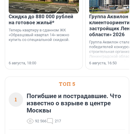
Скидка до 880 000 рублей
Группа Аквилон 
на готовое жильё*
клиентоориентир
застройщик Лени
Теперь квартиру в сданном ЖК
области» 2026
«Образцовый квартал 14» можно
купить со специальной скидкой.
Группа Аквилон стала 
победителей конкурса 
строительная организа
Ленинградской области 
номинации «Самый
6 августа, 18:00
6 августа, 16:50
клиентоориентированн
застройщик Ленинград
области».
ТОП 5
Погибшие и пострадавшие. Что
1
известно о взрыве в центре
Москвы
92 566
217