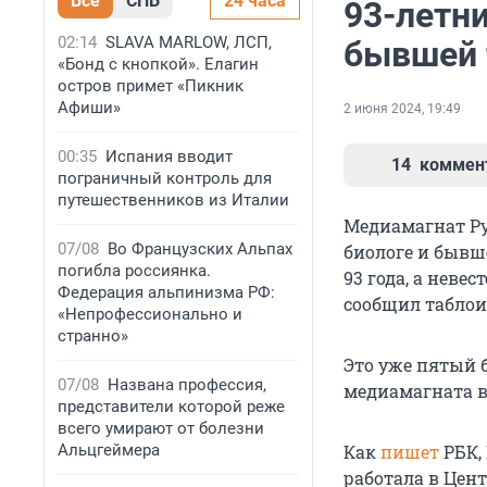
Все
СПБ
24 часа
93-летн
02:14
SLAVA MARLOW, ЛСП,
бывшей 
«Бонд с кнопкой». Елагин
остров примет «Пикник
Афиши»
2 июня 2024, 19:49
00:35
Испания вводит
14
коммен
пограничный контроль для
путешественников из Италии
Медиамагнат Ру
07/08
Во Французских Альпах
биологе и бывш
погибла россиянка.
93 года, а невес
Федерация альпинизма РФ:
сообщил таблои
«Непрофессионально и
странно»
Это уже пятый 
07/08
Названа профессия,
медиамагната 
представители которой реже
всего умирают от болезни
Альцгеймера
Как
пишет
РБК, 
работала в Цен