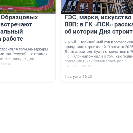
«Образцовых
ГЭС, марки, искусство
 встречают
ВВП: в ГК «ПСК» расск
нальный
об истории Дня строит
а работе
2026-й — юбилейный год профессио
праздника строителей. 9 августа 2026
 строителя топ-менеджеры
День строителя будет отмечаться в 70
минал-Ресурс“ — о планах
ГК «ПСК» напомнили о том, как появ
иях и поводах для
праздник и как поменялась роль
мизма.
строительства.
7 августа, 16:20