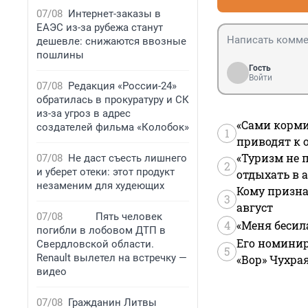
07/08
Интернет-заказы в
ЕАЭС из-за рубежа станут
дешевле: снижаются ввозные
пошлины
Гость
Войти
07/08
Редакция «России-24»
обратилась в прокуратуру и СК
из-за угроз в адрес
«Сами корми
создателей фильма «Колобок»
1
приводят к 
«Туризм не 
07/08
Не даст съесть лишнего
2
и уберет отеки: этот продукт
отдыхать в а
незаменим для худеющих
Кому призна
3
август
07/08
Пять человек
4
«Меня бесил
погибли в лобовом ДТП в
Его номинир
Свердловской области.
5
Renault вылетел на встречку —
«Вор» Чухра
видео
07/08
Гражданин Литвы