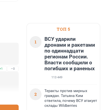
ТОП 5
ВСУ ударили
1
дронами и ракетами
по одиннадцати
регионам России.
Власти сообщили о
погибших и раненых
+1
–0
113 449
Теракты против мирных
2
граждан. Татьяна Ким
+0
–0
ответила, почему ВСУ атакует
склады Wildberries