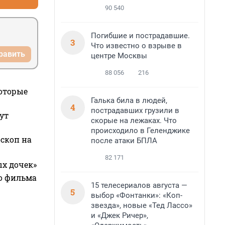
90 540
Погибшие и пострадавшие.
3
Что известно о взрыве в
равить
центре Москвы
88 056
216
которые
Галька била в людей,
4
пострадавших грузили в
ут
скорые на лежаках. Что
происходило в Геленджике
оскоп на
после атаки БПЛА
82 171
ых дочек»
го фильма
15 телесериалов августа —
5
выбор «Фонтанки»: «Коп-
звезда», новые «Тед Лассо»
и «Джек Ричер»,