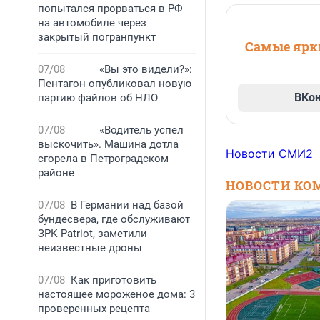
попытался прорваться в РФ
на автомобиле через
закрытый погранпункт
Самые ярки
07/08
«Вы это видели?»:
Пентагон опубликовал новую
ВКо
партию файлов об НЛО
07/08
«Водитель успел
выскочить». Машина дотла
Новости СМИ2
сгорела в Петроградском
районе
НОВОСТИ КО
07/08
В Германии над базой
бундесвера, где обслуживают
ЗРК Patriot, заметили
неизвестные дроны
07/08
Как приготовить
настоящее мороженое дома: 3
проверенных рецепта