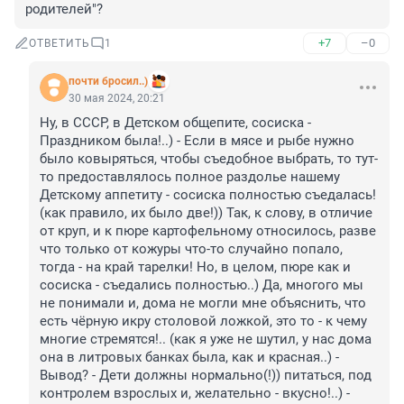
родителей"?
+7
–0
ОТВЕТИТЬ
1
почти бросил..)
30 мая 2024, 20:21
Ну, в СССР, в Детском общепите, сосиска - 
Праздником была!..) - Если в мясе и рыбе нужно 
было ковыряться, чтобы съедобное выбрать, то тут-
то предоставлялось полное раздолье нашему 
Детскому аппетиту - сосиска полностью съедалась! 
(как правило, их было две!)) Так, к слову, в отличие 
от круп, и к пюре картофельному относилось, разве 
что только от кожуры что-то случайно попало, 
тогда - на край тарелки! Но, в целом, пюре как и 
сосиска - съедались полностью..) Да, многого мы 
не понимали и, дома не могли мне объяснить, что 
есть чёрную икру столовой ложкой, это то - к чему 
многие стремятся!.. (как я уже не шутил, у нас дома 
она в литровых банках была, как и красная..) - 
Вывод? - Дети должны нормально(!)) питаться, под 
контролем взрослых и, желательно - вкусно!..) - 