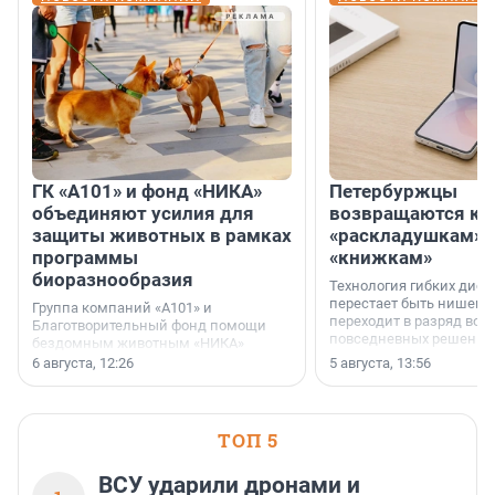
ГК «А101» и фонд «НИКА»
Петербуржцы
объединяют усилия для
возвращаются к
защиты животных в рамках
«раскладушкам» 
программы
«книжкам»
биоразнообразия
Технология гибких дисп
перестает быть нишевы
Группа компаний «А101» и
переходит в разряд вос
Благотворительный фонд помощи
повседневных решений
бездомным животным «НИКА»
заключили соглашение о
6 августа, 12:26
5 августа, 13:56
стратегическом сотрудничестве.
ТОП 5
ВСУ ударили дронами и