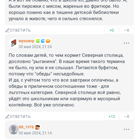
А я вот не помню, что в школе ел, давно это было. А, 
были пирожки с мясом, жареные во фритюре. Но 
хорошо помню как в тишине детской библиотеки 
урчало в животе, чего я сильно стеснялся.
+0
–0
ОТВЕТИТЬ
мухомор
30 мая 2024, 21:24
По словам детей, то чем кормит Северная столица, 
дословно "рыганина". В наше время такого термина 
не было, ну или я не слышал. Питаются буфетом, 
потому что "обеды" несъедобные.

И да, с учётом того что все завтраки оплачены, а 
обеды в приличном соотношении тоже - для 
льготных категория. Северной столице всё равно, 
уйдёт это школьникам или напрямую в мусорный 
контейнер. Всё уже оплачено.
+12
–0
ОТВЕТИТЬ
RR_1978
30 мая 2024, 21:14