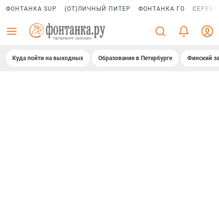
ФОНТАНКА SUP
(ОТ)ЛИЧНЫЙ ПИТЕР
ФОНТАНКА ГО
СЕРЕБР
Куда пойти на выходных
Образование в Петербурге
Финский за