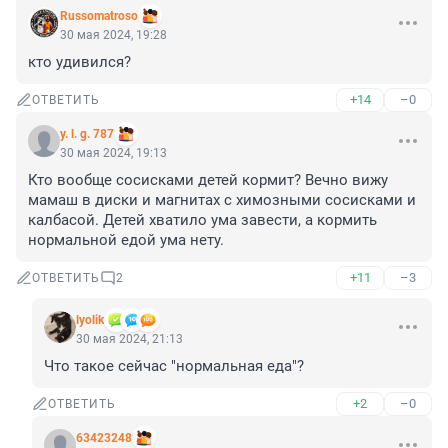
Russomatroso
30 мая 2024, 19:28
кто удивился?
+14
–0
ОТВЕТИТЬ
y. l. g. 787
30 мая 2024, 19:13
Кто вообще сосисками детей кормит? Вечно вижу 
мамаш в диски и магнитах с химозными сосисками и 
калбасой. Детей хватило ума завести, а кормить 
нормальной едой ума нету.
+11
–3
ОТВЕТИТЬ
2
lyolik
30 мая 2024, 21:13
Что такое сейчас "нормальная еда"?
+2
–0
ОТВЕТИТЬ
63423248