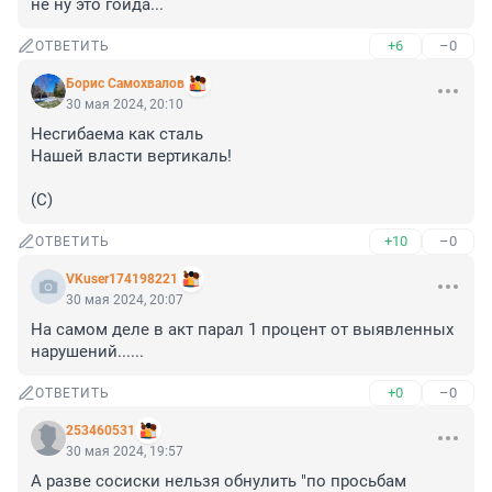
не ну это гойда...
+6
–0
ОТВЕТИТЬ
Борис Самохвалов
30 мая 2024, 20:10
Несгибаема как сталь

Нашей власти вертикаль!

(С)
+10
–0
ОТВЕТИТЬ
VKuser174198221
30 мая 2024, 20:07
На самом деле в акт парал 1 процент от выявленных 
нарушений......
+0
–0
ОТВЕТИТЬ
253460531
30 мая 2024, 19:57
А разве сосиски нельзя обнулить "по просьбам 