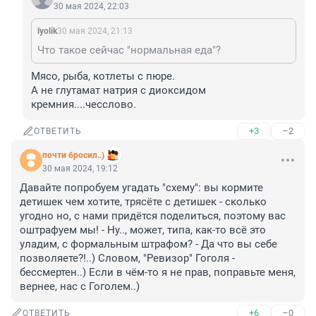
30 мая 2024, 22:03
lyolik
30 мая 2024, 21:13
Что такое сейчас "нормальная еда"?
Мясо, рыба, котлеты с пюре. 

А не глутамат натрия с диоксидом 
кремния....чесслово.
+3
–2
ОТВЕТИТЬ
почти бросил..)
30 мая 2024, 19:12
Давайте попробуем угадать "схему": вы кормите 
детишек чем хотите, трясёте с детишек - сколько 
угодно но, с нами придётся поделиться, поэтому вас 
оштрафуем мы! - Ну.., может, типа, как-то всё это 
уладим, с формальным штрафом? - Да что вы себе 
позволяете?!..) Словом, "Ревизор" Гоголя - 
бессмертен..) Если в чём-то я не прав, поправьте меня, 
вернее, нас с Гоголем..)
+6
–0
ОТВЕТИТЬ