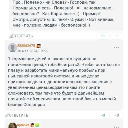
Про.. Полезно - ни Слова? - Господи, так 
Нормально, и есть - Полезно! - А.., ненормально - 
бесполезно? - Как Карта ляжет..) - Пример? - 
Смотри, допустим, я.. пью! - О, ужас! - Вот видишь, 
мне - полезно, людям - бесполезно!..)
+1
–1
ОТВЕТИТЬ
282062675
30 мая 2024, 19:56
1.кормление детей в школе-это аукцион на 
понижение цены, чтобыВыиграть2..Чтобы остаться на 
плаву и заработать минимальную прибыль при 
нынешней налоговой системе и иных делах 
приходится делать дополнительные соглашения с 
увеличением цены.Бюджетникам это понять 
сложновато, тем паче что будет в дальнейшем 
почитайте об увеличении налоговой базы на малый 
бизнес.Соц.опрос
+0
–0
ОТВЕТИТЬ
aprahka