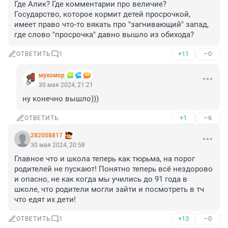
Где Алик? Где комментарии про величие?

Государство, которое кормит детей просрочкой, 
имеет право что-то вякать про "загнивающий" запад, 
где слово "просрочка" давно вышло из обихода?
+11
–0
ОТВЕТИТЬ
1
мухомор
30 мая 2024, 21:21
ну конечно вышло)))
+1
–6
ОТВЕТИТЬ
282058817
30 мая 2024, 20:58
Главное что и школа теперь как тюрьма, на порог 
родителей не пускают! Понятно теперь всё нездорово 
и опасно, не как когда мы учились до 91 года в 
школе, что родители могли зайти и посмотреть в тч 
что едят их дети!
+13
–0
ОТВЕТИТЬ
1