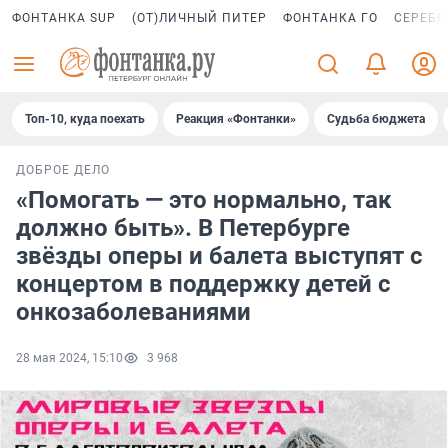
ФОНТАНКА SUP
(ОТ)ЛИЧНЫЙ ПИТЕР
ФОНТАНКА ГО
СЕРЕБР
Топ-10, куда поехать
Реакция «Фонтанки»
Судьба бюджета
ДОБРОЕ ДЕЛО
«Помогать — это нормально, так
должно быть». В Петербурге
звёзды оперы и балета выступят с
концертом в поддержку детей с
онкозаболеваниями
28 мая 2024, 15:10
3 968