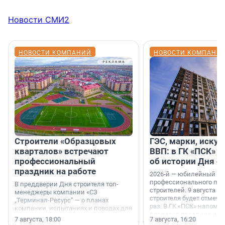
Новости СМИ2
НОВОСТИ КОМПАНИЙ
НОВОСТИ КОМПАНИ
Строители «Образцовых
ГЭС, марки, искус
кварталов» встречают
ВВП: в ГК «ПСК» р
профессиональный
об истории Дня с
праздник на работе
2026-й — юбилейный го
профессионального пр
В преддверии Дня строителя топ-
строителей. 9 августа 2
менеджеры компании «СЗ
строителя будет отмечат
„Терминал-Ресурс“ — о планах
раз. В ГК «ПСК» напомни
компании, испытаниях и поводах для
появился праздник и к
осторожного оптимизма.
7 августа, 18:00
7 августа, 16:20
поменялась роль строит