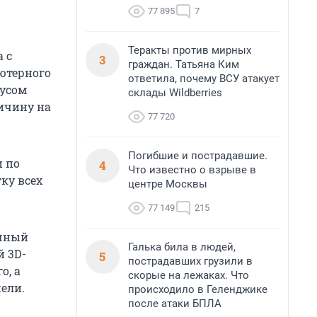
77 895
7
Теракты против мирных
 с
3
граждан. Татьяна Ким
ьютерного
ответила, почему ВСУ атакует
пусом
склады Wildberries
личину на
77 720
Погибшие и пострадавшие.
и по
4
Что известно о взрыве в
ку всех
центре Москвы
77 149
215
ечный
Галька била в людей,
й 3D-
5
пострадавших грузили в
о, а
скорые на лежаках. Что
ели.
происходило в Геленджике
после атаки БПЛА