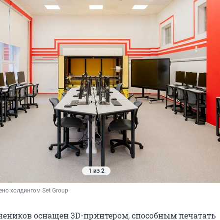
1 из 2
но холдингом Set Group
учеников оснащен 3D-принтером, способным печатать