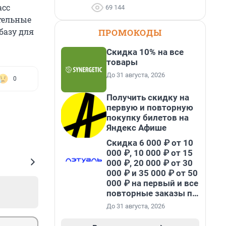
асс
69 144
тельные
базу для
ПРОМОКОДЫ
Скидка 10% на все
товары
До 31 августа, 2026
0
Получить скидку на
первую и повторную
покупку билетов на
Яндекс Афише
Скидка 6 000 ₽ от 10
000 ₽, 10 000 ₽ от 15
000 ₽, 20 000 ₽ от 30
000 ₽ и 35 000 ₽ от 50
000 ₽ на первый и все
повторные заказы по
промокоду НАБЕРИ
До 31 августа, 2026