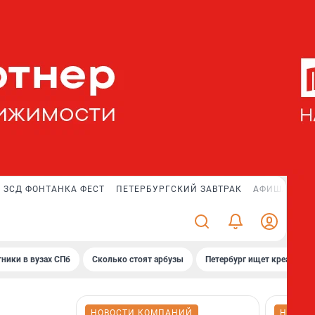
ЗСД ФОНТАНКА ФЕСТ
ПЕТЕРБУРГСКИЙ ЗАВТРАК
АФИША PLUS
ники в вузах СПб
Сколько стоят арбузы
Петербург ищет креатив
НОВОСТИ КОМПАНИЙ
НОВОС