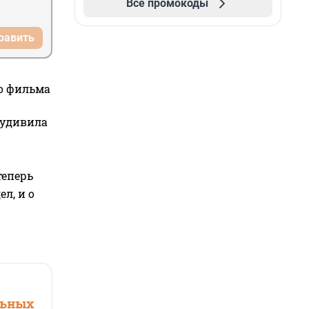
Все промокоды
равить
го фильма
 удивила
теперь
л, и о
льных