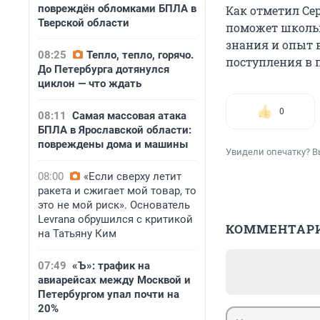
повреждён обломками БПЛА в
Как отметил Се
Тверской области
поможет школьн
знания и опыт в
08:25
Тепло, тепло, горячо.
поступления в 
До Петербурга дотянулся
циклон — что ждать
0
08:11
Самая массовая атака
БПЛА в Ярославской области:
повреждены дома и машины
Увидели опечатку? В
08:00
«Если сверху летит
ракета и сжигает мой товар, то
это не мой риск». Основатель
Levrana обрушился с критикой
КОММЕНТАР
на Татьяну Ким
07:49
«Ъ»: трафик на
авиарейсах между Москвой и
Петербургом упал почти на
20%