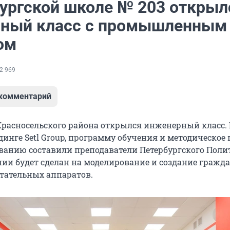
бургской школе № 203 открыл
ный класс с промышленным 
ом
2 969
 комментарий
Красносельского района открылся инженерный класс.
инге Setl Group, программу обучения и методическое 
ванию составили преподаватели Петербургского Полит
нии будет сделан на моделирование и создание гражд
тательных аппаратов.