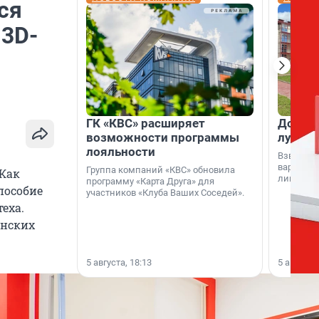
ся
3D-
ГК «КВС» расширяет
Дом ил
возможности программы
лучше 
лояльности
Взвешива
варианто
Группа компаний «КВС» обновила
 Как
лишнего 
программу «Карта Друга» для
пособие
участников «Клуба Ваших Соседей».
еха.
анских
5 августа, 18:13
5 августа,