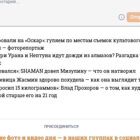
Отп
овали на «Оскар»: гуляем по местам съемок культово
я — фоторепортаж
ри Урана и Нептуна идут дожди из алмазов? Разгадка
х
евался»: SHAMAN довел Мизулину — что он натворил
 певица Жасмин здорово похудела — как она выглядит 
росил 15 килограммов»: Влад Прохоров — о том, как худе
 старше его на 21 год
ПРИСОЕДИНИТЬСЯ
е фото и видео дня — в наших группах в социа