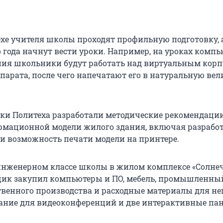
ехе учителя школы проходят профильную подготовку, а
о года начнут вести уроки. Например, на уроках комп
ия школьники будут работать над виртуальным кор
ппарата, после чего напечатают его в натуральную ве
ки Политеха разработали методические рекомендаци
мационной модели жилого здания, включая разработ
 возможность печати модели на принтере.
инженерном классе школы в жилом комплексе «Солн
щик закупил компьютеры и ПО, мебель, промышленны
твенного производства и расходные материалы для нег
ание для видеоконференций и две интерактивные пан