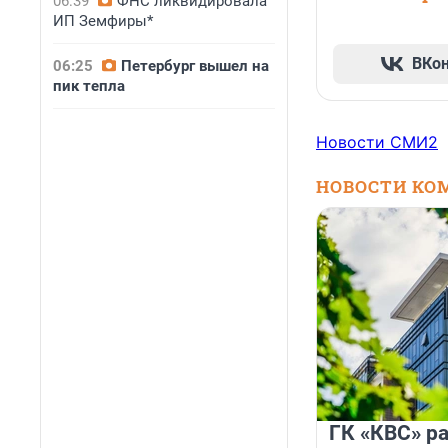
06:39
ФНС ликвидировала
ИП Земфиры*
ВКо
06:25
Петербург вышел на
пик тепла
Новости СМИ2
НОВОСТИ КО
ГК «КВС» р