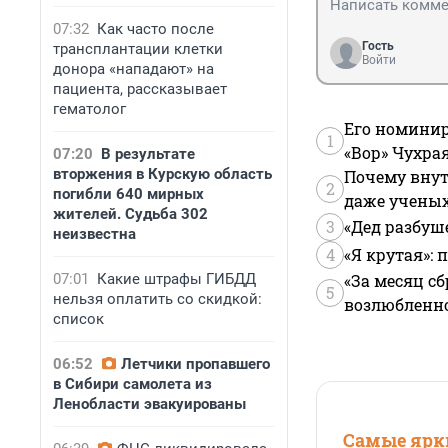
07:32
Как часто после
Гость
трансплантации клетки
Войти
донора «нападают» на
пациента, рассказывает
гематолог
Его номинир
1
«Вор» Чухра
07:20
В результате
вторжения в Курскую область
Почему внут
2
погибли 640 мирных
даже учены
жителей. Судьба 302
3
«Дед разбуш
неизвестна
4
«Я крутая»:
07:01
Какие штрафы ГИБДД
«За месяц сб
5
нельзя оплатить со скидкой:
возлюбленной
список
06:52
Летчики пропавшего
в Сибири самолета из
Ленобласти эвакуированы
Самые ярки