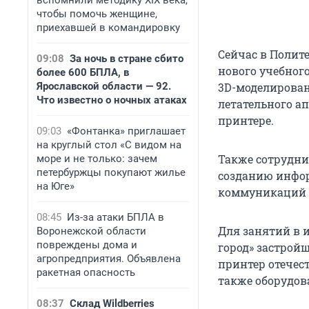
вспомнили методику XIX века,
чтобы помочь женщине,
приехавшей в командировку
Сейчас в Полит
09:08
За ночь в стране сбито
нового учебног
более 600 БПЛА, в
Ярославской области — 92.
3D-моделирован
Что известно о ночных атаках
летательного а
принтере.
09:03
«Фонтанка» приглашает
на круглый стол «С видом на
Также сотрудни
море и не только: зачем
петербуржцы покупают жилье
созданию инфор
на Юге»
коммуникаций и
08:45
Из-за атаки БПЛА в
Для занятий в 
Воронежской области
повреждены дома и
город» застрой
агропредприятия. Объявлена
принтер отечес
ракетная опасность
также оборудов
08:37
Склад Wildberries