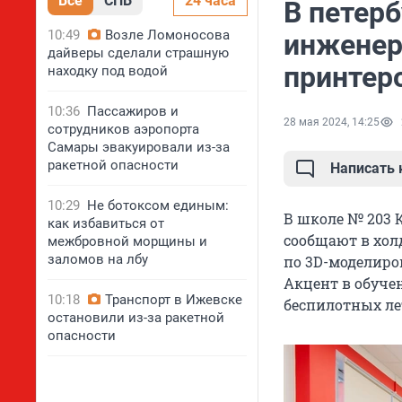
Все
СПБ
24 часа
В петер
10:49
Возле Ломоносова
инженер
дайверы сделали страшную
принтер
находку под водой
10:36
Пассажиров и
28 мая 2024, 14:25
сотрудников аэропорта
Самары эвакуировали из-за
ракетной опасности
Написать
10:29
Не ботоксом единым:
В школе № 203 
как избавиться от
сообщают в холд
межбровной морщины и
заломов на лбу
по 3D-моделиро
Акцент в обуче
10:18
Транспорт в Ижевске
беспилотных ле
остановили из-за ракетной
опасности