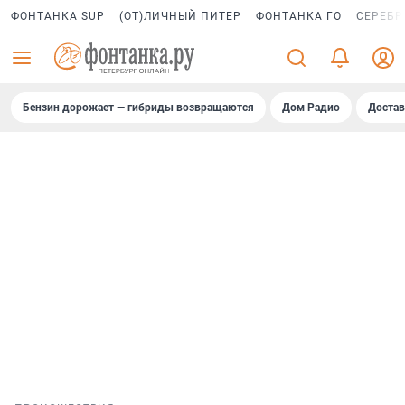
ФОНТАНКА SUP
(ОТ)ЛИЧНЫЙ ПИТЕР
ФОНТАНКА ГО
СЕРЕБР
Бензин дорожает — гибриды возвращаются
Дом Радио
Достав