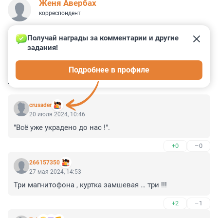
Женя Авербах
корреспондент
Получай награды за комментарии и другие 
задания!
3
1
3
0
0
Подробнее в профиле
КОММЕНТАРИИ
4
crusader
20 июля 2024, 10:46
"Всё уже украдено до нас !".
+0
–0
266157350
27 мая 2024, 14:53
Три магнитофона , куртка замшевая … три !!!
+2
–1