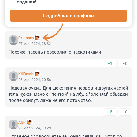
задания!
0
0
6
17
2
Подробнее в профиле
КОММЕНТАРИИ
14
Dr. Jones
27 мая 2024, 08:32
Похоже, парень пересолил с наркотиками.
+1
–0
KillBeach
26 мая 2024, 20:56
Надевая очки...Для щекотания нервов и других частей 
тела нужен мачо с "пентой" на лбу, а "оленям" обьедки 
после сойдут, даже не его потомство.
+5
–0
AGP
26 мая 2024, 19:29
Странное словосочетание "юная девушка". Этот, со 