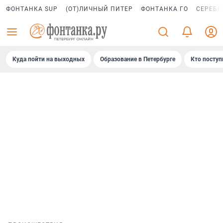
ФОНТАНКА SUP
(ОТ)ЛИЧНЫЙ ПИТЕР
ФОНТАНКА ГО
СЕРЕБР
Куда пойти на выходных
Образование в Петербурге
Кто поступ